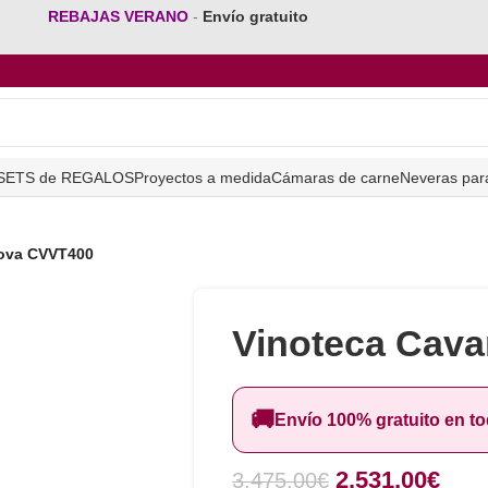
REBAJAS VERANO
-
Envío gratuito
SETS de REGALOS
Proyectos a medida
Cámaras de carne
Neveras par
ova CVVT400
Vinoteca Cav
🚚
Envío 100% gratuito en t
2.531,00
€
3.475,00
€