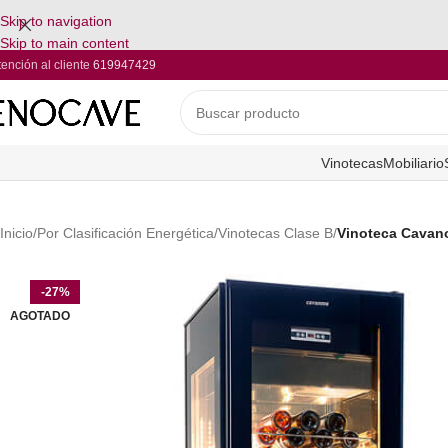
Skip to navigation
Skip to main content
tención al cliente
619947429
Vinotecas
Mobiliario
Inicio
/
Por Clasificación Energética
/
Vinotecas Clase B
/
Vinoteca Cavan
-27%
AGOTADO