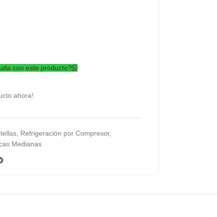
uda con este producto?
ucto ahora!
tellas
,
Refrigeración por Compresor
,
ecas Medianas