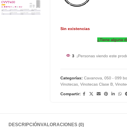
Sin existencias
¿Tiene alguna d
3
¡Personas viendo este prod
Categorías:
Cavanova
,
050 - 099 bo
Vinotecas
,
Vinotecas Clase B
,
Vinot
Compartir:
DESCRIPCIÓN
VALORACIONES (0)