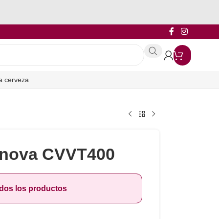
a cerveza
anova CVVT400
odos los productos