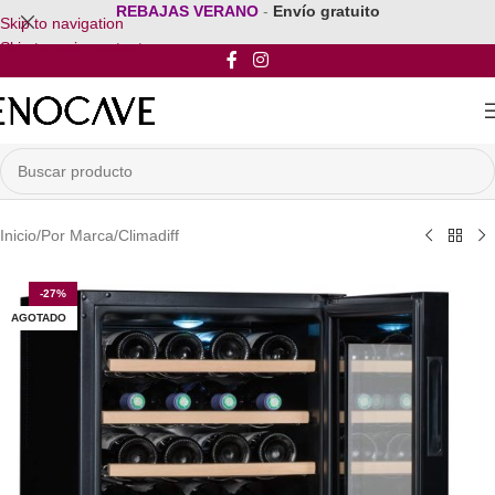
REBAJAS VERANO
-
Envío gratuito
Skip to navigation
Skip to main content
Inicio
/
Por Marca
/
Climadiff
-27%
AGOTADO