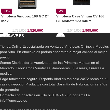
-12%
-7%
Vinoteca Vinobox 168 GC 2T
Vinoteca Cave Vinum CV 166
Inox
BL Monotemperatura
1.520,00
€
1.909,00
€
1.725,00
€
2.049,00
€
ENOCAVE.ES
Tienda Online Especializada en Venta de Vinotecas Online, y Muebles
para Vino. En enocave.es podrás encontrar la mejor calidad al mejor
precio.
Somos Distribuidores Autorizados de las Primeras Marcas en el
Mercado. Fabricamos Vinotecas, Jamoneras. Queseras, Pureras a
medida.
Pago totalmente seguro. Disponibilidad en tan solo 24/72 horas en tu
casa o negocio. Productos con total Garantía de Fabricación (2 años
de garantía)
Contacta con nosotros en +34 619 94 74 29 o por email a
info@enocave.es