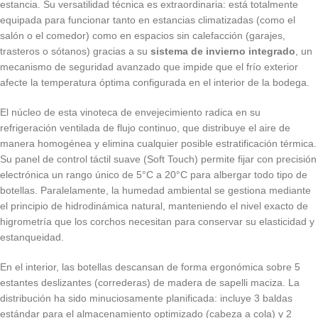
estancia. Su versatilidad técnica es extraordinaria: está totalmente
equipada para funcionar tanto en estancias climatizadas (como el
salón o el comedor) como en espacios sin calefacción (garajes,
trasteros o sótanos) gracias a su
sistema de invierno integrado
, un
mecanismo de seguridad avanzado que impide que el frío exterior
afecte la temperatura óptima configurada en el interior de la bodega.
El núcleo de esta vinoteca de envejecimiento radica en su
refrigeración ventilada de flujo continuo, que distribuye el aire de
manera homogénea y elimina cualquier posible estratificación térmica.
Su panel de control táctil suave (
Soft Touch
) permite fijar con precisión
electrónica un rango único de 5°C a 20°C para albergar todo tipo de
botellas. Paralelamente, la humedad ambiental se gestiona mediante
el principio de hidrodinámica natural, manteniendo el nivel exacto de
higrometría que los corchos necesitan para conservar su elasticidad y
estanqueidad.
En el interior, las botellas descansan de forma ergonómica sobre 5
estantes deslizantes (correderas) de madera de sapelli maciza. La
distribución ha sido minuciosamente planificada: incluye 3 baldas
estándar para el almacenamiento optimizado (cabeza a cola) y 2