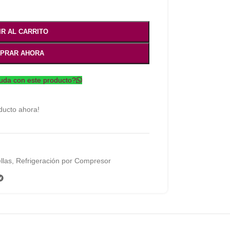
IR AL CARRITO
PRAR AHORA
uda con este producto?
ducto ahora!
llas
,
Refrigeración por Compresor