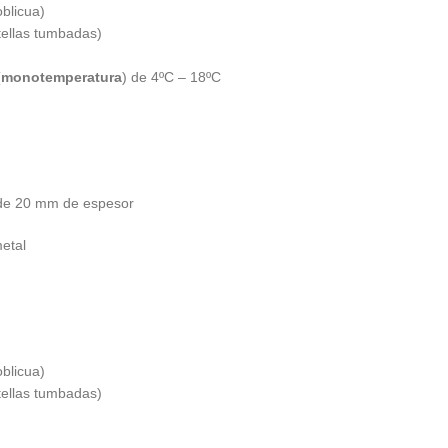
blicua)
tellas tumbadas)
(
monotemperatura
) de 4ºC – 18ºC
mm de espesor
tal
blicua)
tellas tumbadas)