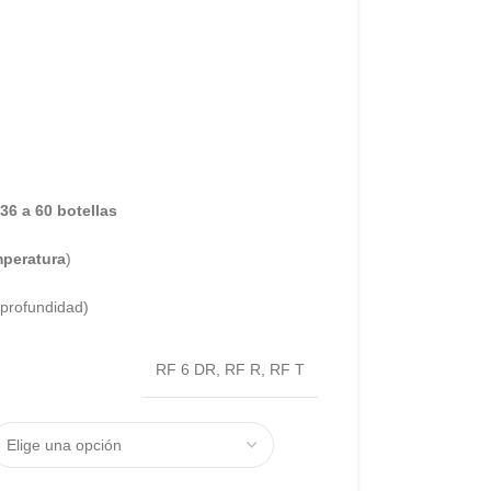
36 a 60 botellas
peratura
)
xprofundidad)
RF 6 DR
,
RF R
,
RF T