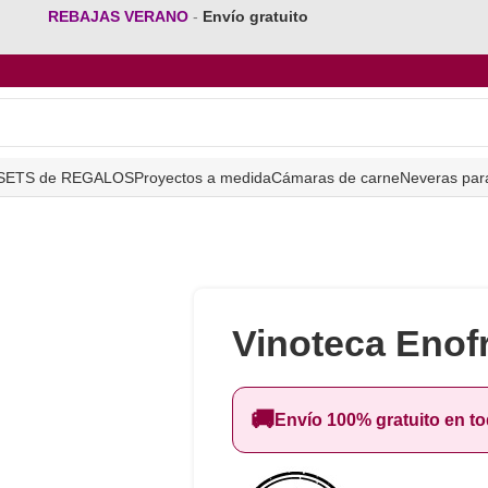
REBAJAS VERANO
-
Envío gratuito
SETS de REGALOS
Proyectos a medida
Cámaras de carne
Neveras par
Vinoteca Enofr
🚚
Envío 100% gratuito en t