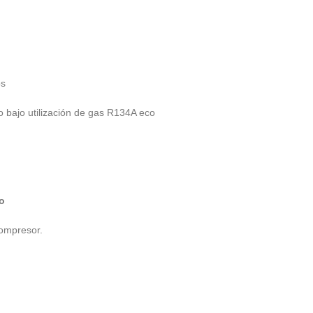
s
o utilización de gas R134A eco
o
presor.