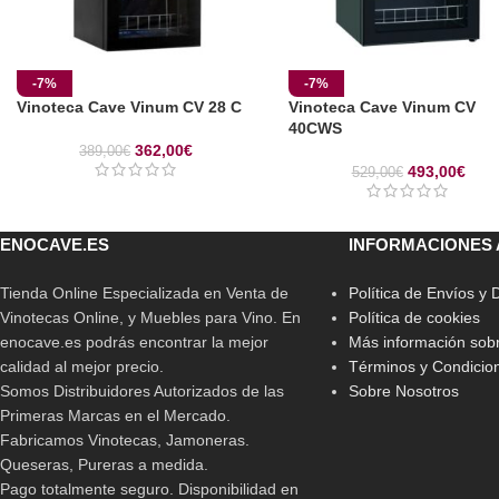
-7%
-7%
Vinoteca Cave Vinum CV 28 C
Vinoteca Cave Vinum CV
40CWS
362,00
€
389,00
€
493,00
€
529,00
€
ENOCAVE.ES
INFORMACIONES 
Tienda Online Especializada en Venta de
Política de Envíos y
Vinotecas Online, y Muebles para Vino. En
Política de cookies
enocave.es podrás encontrar la mejor
Más información sobr
calidad al mejor precio.
Términos y Condicio
Somos Distribuidores Autorizados de las
Sobre Nosotros
Primeras Marcas en el Mercado.
Fabricamos Vinotecas, Jamoneras.
Queseras, Pureras a medida.
Pago totalmente seguro. Disponibilidad en