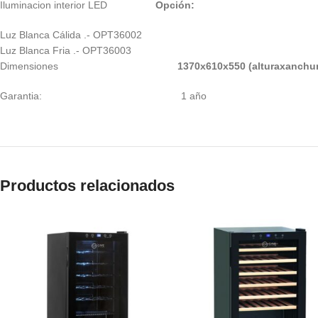
Iluminacion interior LED
Opción:
Luz Blanca Cálida .- OPT36002
Luz Blanca Fria .- OPT36003
Dimensiones
1370x610x550 (alturaxanchu
Garantia: 1 año
Productos relacionados