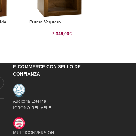
dida
Purera Veguero
Vinoteca Costa
Medida
2.349,00
€
2.39
E-COMMERCE CON SELLO DE
CONFIANZA
Auditoria Externa
ICRONO RELIABLE
MULTICONVERSION