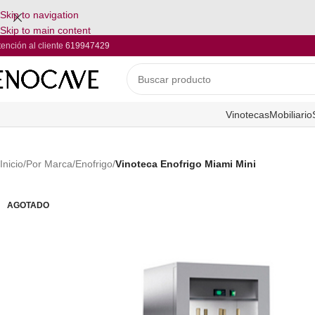
Skip to navigation
Skip to main content
tención al cliente
619947429
Vinotecas
Mobiliario
Inicio
/
Por Marca
/
Enofrigo
/
Vinoteca Enofrigo Miami Mini
AGOTADO