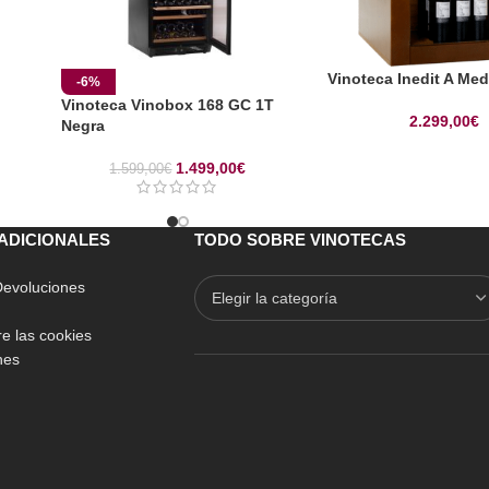
Vinoteca Inedit A Me
-6%
Vinoteca Vinobox 168 GC 1T
2.299,00
€
Negra
1.499,00
€
1.599,00
€
ADICIONALES
TODO SOBRE VINOTECAS
 Devoluciones
e las cookies
nes