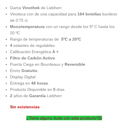
Gama
Vinothek
de Liebherr.
Vinoteca con de una capacidad para
164 botellas
burdeos
de 0’75 cl.
Monotemperatura
con un rango desde los 5º C hasta los
20 ºC
Rango de temperaturas de
5ºC a 20ºC
4
estantes de regulables.
Calificación Energética
A +
Filtro de Carbón Activo
Puerta Ciega en Bourdeaux y
Reversible
Envío
Gratuito
.
Display Digital
Entrega en
48 horas
.
Producto Disponible en
5
días.
2
años de
Garantía
Liebherr
Sin existencias
¿Tiene alguna duda con este producto?