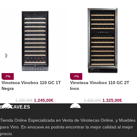
-7%
-7%
Vinoteca Vinobox 110 GC 1T
Vinoteca Vinobox 110 GC 2T
Negra
Inox
1.245,00
€
1.325,00
€
1.339,00
€
1.425,00
€
ENOCAVE.ES
Tienda Online Especializada en Venta de Vinotecas Online, y Muebles
para Vino. En enocave.es podrás encontrar la mejor calidad al mejor
precio.