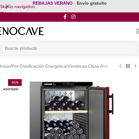
REBAJAS VERANO
-
Envío gratuito
Skip to navigation
Skip to main content
Inicio
/
Por Clasificación Energética
/
Vinotecas Clase A++
-21%
AGOTADO