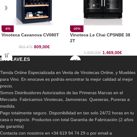
-6%
-20%
Vinoteca Cavanova CV080T
Vinoteca Le Chai CPSNBE 38
2T
809,00
€
863,47
€
1.469,00
€
1.839,00
€
ENOCAVE.ES
Tienda Online Especializada en Venta de Vinotecas Online, y Muebles
para Vino. En enocave.es podrás encontrar la mejor calidad al mejor
precio.
Somos Distribuidores Autorizados de las Primeras Marcas en el
Mercado. Fabricamos Vinotecas, Jamoneras. Queseras, Pureras a
medida.
Pago totalmente seguro. Disponibilidad en tan solo 24/72 horas en tu
casa o negocio. Productos con total Garantía de Fabricación (2 años
de garantía)
Contacta con nosotros en +34 619 94 74 29 o por email a