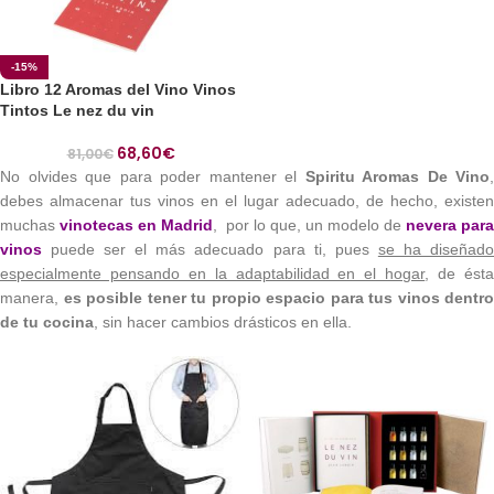
-15%
Libro 12 Aromas del Vino Vinos
Tintos Le nez du vin
68,60
€
81,00
€
No olvides que para poder mantener el
Spiritu Aromas De Vino
,
debes almacenar tus vinos en el lugar adecuado, de hecho, existen
muchas
vinotecas en Madrid
, por lo que, un modelo de
nevera para
vinos
puede ser el más adecuado para ti, pues
se ha diseñad
especialmente pensando en la adaptabilidad en el hogar
, de ést
manera,
es posible tener tu propio espacio para tus vinos dentro
de tu cocina
, sin hacer cambios drásticos en ella.