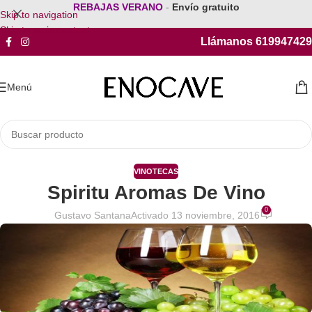
REBAJAS VERANO
-
Envío gratuito
Skip to navigation
Skip to main content
Llámanos 619947429
Menú
VINOTECAS
Spiritu Aromas De Vino
0
Gustavo Santana
Activado 13 noviembre, 2016