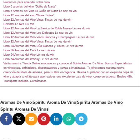
Productos para aprender sobre vino
Libro 6 aromas del vino “Guiño de Nariz”
Libro 6 Aromas del VIno El Guiño de Nariz Le nez du vin
Libro 12 aromas del vino “Vinos Tintos”
Libro 12 Aromas del Vino Vinos Tintos Le nez du vin
Delantal Le Nez Du Vin
Libro 12 Aromas del Vino La Barrica de Roble Nuevo Le nez du vin
Libro 12 Aromas del Vino Los Defectos Le nez du vin
Libro 12 Aromas del Vino Vinos Blancos y Champagnes Le nez du vin
Libro 12 Aromas del Vino Vinos Tintos Le nez du vin
Libro 24 Aromas del Vino Dúo Blancos y Tintos Le nez du vin
Libro 36 Aromas del Café Le nez du vin
Libro 54 Aromas del Vino Le nez du vin
Libro 54 Aromas del Whisky Le nez du vin
Visita nuestra Tienda Online enocave.es y conoce el Spiritu Aromas De Vino. Somos Especialistas
en vinotecas, enfriadores, dispensadores y cavas climatizadas. Te ofrecemos nuestra nueva
colección de libros de aromas, para tu libre escogencia. Deleita tu paladar con un exquisita copa de
vino y adapta tu olfato para que realices una excelente cata de vino, como un experto. Envíos 48h.
Transporte incluido. Contáctanos.
Aromas De Vino
Spiritu Aroma De Vino
Spiritu Aromas De Vino
Spiritu Aromas De Vinos