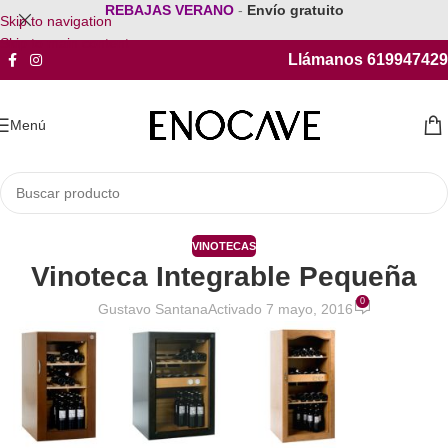
REBAJAS VERANO
-
Envío gratuito
Skip to navigation
Skip to main content
Llámanos 619947429
Menú
VINOTECAS
Vinoteca Integrable Pequeña
0
Gustavo Santana
Activado 7 mayo, 2016