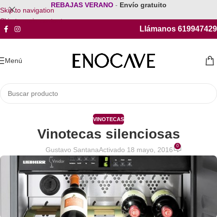
REBAJAS VERANO
-
Envío gratuito
Skip to navigation
Skip to main content
Llámanos 619947429
Menú
VINOTECAS
Vinotecas silenciosas
0
Gustavo Santana
Activado 18 mayo, 2016