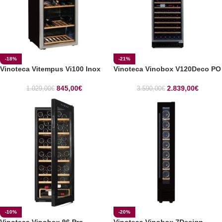
-18%
-21%
Vinoteca Vitempus Vi100 Inox
Vinoteca Vinobox V120Deco PO
845,00
€
2.839,00
€
1.029,00
€
3.590,00
€
-10%
-20%
Vinoteca Vinobox 96 Pro
Vinoteca Vinobox 7Design