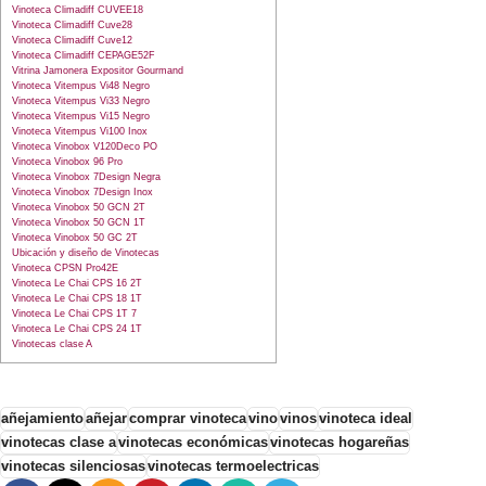
Vinoteca Climadiff CUVEE18
Vinoteca Climadiff Cuve28
Vinoteca Climadiff Cuve12
Vinoteca Climadiff CEPAGE52F
Vitrina Jamonera Expositor Gourmand
Vinoteca Vitempus Vi48 Negro
Vinoteca Vitempus Vi33 Negro
Vinoteca Vitempus Vi15 Negro
Vinoteca Vitempus Vi100 Inox
Vinoteca Vinobox V120Deco PO
Vinoteca Vinobox 96 Pro
Vinoteca Vinobox 7Design Negra
Vinoteca Vinobox 7Design Inox
Vinoteca Vinobox 50 GCN 2T
Vinoteca Vinobox 50 GCN 1T
Vinoteca Vinobox 50 GC 2T
Ubicación y diseño de Vinotecas
Vinoteca CPSN Pro42E
Vinoteca Le Chai CPS 16 2T
Vinoteca Le Chai CPS 18 1T
Vinoteca Le Chai CPS 1T 7
Vinoteca Le Chai CPS 24 1T
Vinotecas clase A
añejamiento
añejar
comprar vinoteca
vino
vinos
vinoteca ideal
vinotecas clase a
vinotecas económicas
vinotecas hogareñas
vinotecas silenciosas
vinotecas termoelectricas