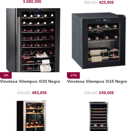
3.680,00
€
425,00
€
550,00
€
-3%
-17%
Vinoteca Vitempus Vi33 Negro
Vinoteca Vitempus Vi15 Negro
483,65
€
249,00
€
499,00
€
299,00
€