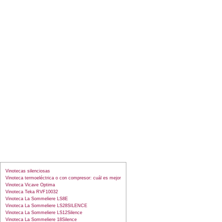
Vinotecas silenciosas
Vinoteca termoeléctrica o con compresor: cuál es mejor
Vinoteca Vicave Optima
Vinoteca Teka RVF10032
Vinoteca La Sommeliere LS8E
Vinoteca La Sommeliere LS28SILENCE
Vinoteca La Sommeliere LS12Silence
Vinoteca La Sommeliere 18Silence