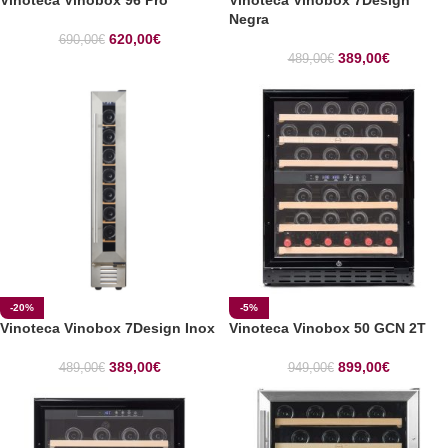
Negra
620,00
€
690,00
€
389,00
€
489,00
€
-20%
-5%
Vinoteca Vinobox 7Design Inox
Vinoteca Vinobox 50 GCN 2T
389,00
€
899,00
€
489,00
€
949,00
€