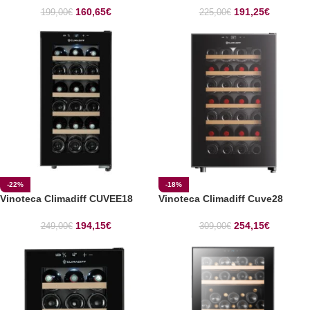
160,65
€
191,25
€
199,00
€
225,00
€
-22%
-18%
Vinoteca Climadiff CUVEE18
Vinoteca Climadiff Cuve28
194,15
€
254,15
€
249,00
€
309,00
€