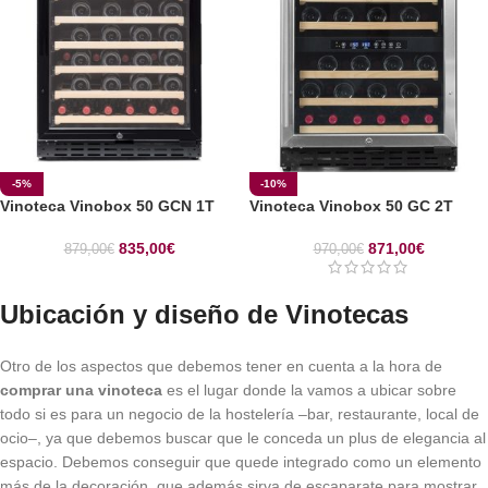
-5%
-10%
Vinoteca Vinobox 50 GCN 1T
Vinoteca Vinobox 50 GC 2T
835,00
€
871,00
€
879,00
€
970,00
€
Ubicación y diseño de Vinotecas
Otro de los aspectos que debemos tener en cuenta a la hora de
comprar una vinoteca
es el lugar donde la vamos a ubicar sobre
todo si es para un negocio de la hostelería –bar, restaurante, local de
ocio–, ya que debemos buscar que le conceda un plus de elegancia al
espacio. Debemos conseguir que quede integrado como un elemento
más de la decoración, que además sirva de escaparate para mostrar