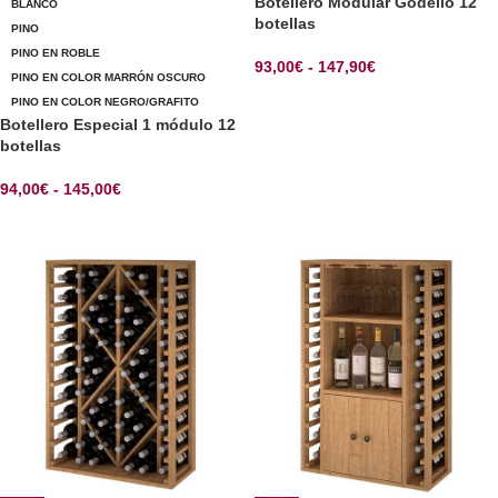
Botellero Modular Godello 12
BLANCO
botellas
PINO
PINO EN ROBLE
93,00
€
-
147,90
€
PINO EN COLOR MARRÓN OSCURO
SELECCIONAR OPCIONES
PINO EN COLOR NEGRO/GRAFITO
Botellero Especial 1 módulo 12
botellas
94,00
€
-
145,00
€
SELECCIONAR OPCIONES