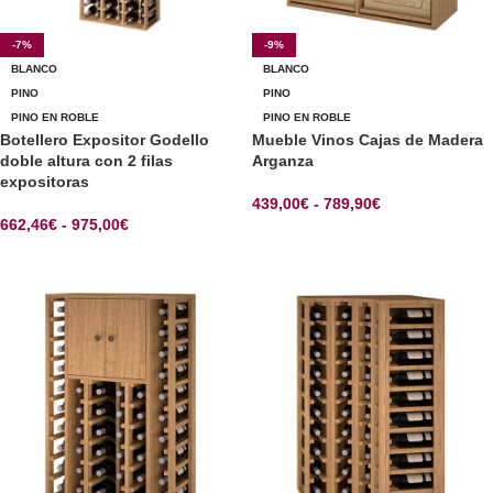
-7%
-9%
BLANCO
BLANCO
PINO
PINO
PINO EN ROBLE
PINO EN ROBLE
Botellero Expositor Godello
Mueble Vinos Cajas de Madera
doble altura con 2 filas
Arganza
expositoras
439,00
€
-
789,90
€
662,46
€
-
975,00
€
SELECCIONAR OPCIONES
SELECCIONAR OPCIONES