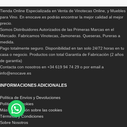
Además, todos estos modelos son enviados completamente
montados y finalizados de montaje. No es necesario montarlos, lo
Tienda Online Especializada en Venta de Vinotecas Online, y Muebles
cual es de agradecer por el cliente.
para Vino. En enocave.es podrás encontrar la mejor calidad al mejor
precio.
Los muebles para vinos
nos darán gran facilidad para
Somos Distribuidores Autorizados de las Primeras Marcas en el
almacenar y proteger nuestros vinos en las condiciones
Mercado. Fabricamos Vinotecas, Jamoneras. Queseras, Pureras a
idóneas
tanto para su evolución como para el momento del
medida.
consumo, es por ello que resulta esencial conocer las
Pago totalmente seguro. Disponibilidad en tan solo 24/72 horas en tu
características principales que deben poseer estos aparatos que
casa o negocio. Productos con total Garantía de Fabricación (2 años
se encargarán de cuidar nuestras preciadas bebidas.
de garantía)
Contacta con nosotros en +34 619 94 74 29 o por email a
Para poder conservar nuestro vino de la forma correcta, no solo
info@enocave.es
nos bastará con mantenerlo en un lugar donde este en total
reposo, sino que
es esencial tener ese lugar exclusivo para
INFORMACIONES ADICIONALES
vinos que solo una vinoteca nos puede ofrecer,
ya que este
no debe convivir con otro tipo de alimentos ni bebidas puesto que
Política de Envíos y Devoluciones
el corcho de la botella, podría absorber olores y sabores que
Política de cookies
alterarían su calidad.
Más información sobre las cookies
Términos y Condiciones
Hay quienes se decantan especialmente por un tipo de vino,
Sobre Nosotros
mientras que hay otros a los que cualquier variedad les parece