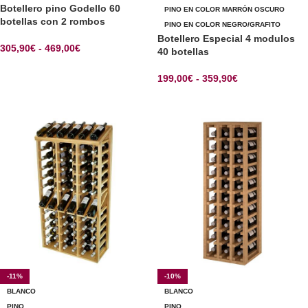
Botellero pino Godello 60
PINO EN COLOR MARRÓN OSCURO
botellas con 2 rombos
PINO EN COLOR NEGRO/GRAFITO
Botellero Especial 4 modulos
305,90
€
-
469,00
€
40 botellas
SELECCIONAR OPCIONES
199,00
€
-
359,90
€
SELECCIONAR OPCIONES
-11%
-10%
BLANCO
BLANCO
PINO
PINO