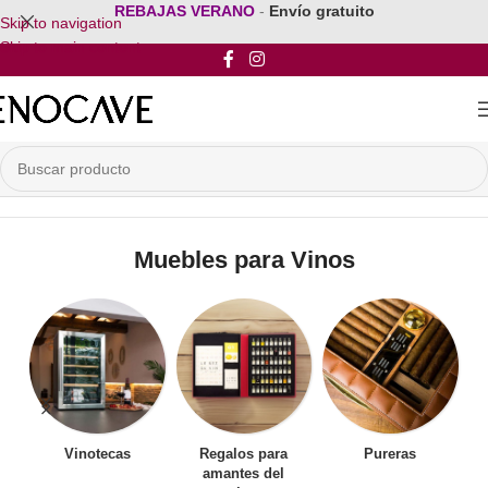
REBAJAS VERANO
-
Envío gratuito
Skip to navigation
Skip to main content
Inicio
/
Mobiliario para vinos
/
Muebles para Vinos
Muebles para Vinos
Vinotecas
Regalos para
Pureras
amantes del