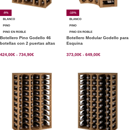
-9%
-10%
BLANCO
BLANCO
PINO
PINO
PINO EN ROBLE
PINO EN ROBLE
Botellero Pino Godello 46
Botellero Modular Godello para
botellas con 2 puertas altas
Esquina
424,00
€
-
734,90
€
373,00
€
-
649,00
€
SELECCIONAR OPCIONES
SELECCIONAR OPCIONES