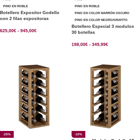
PINO EN ROBLE
PINO EN ROBLE
Botellero Expositor Godello
PINO EN COLOR MARRÓN OSCURO
con 2 filas expositoras
PINO EN COLOR NEGRO/GRAFITO
Botellero Especial 3 modulos
625,00
€
-
945,00
€
30 botellas
SELECCIONAR OPCIONES
198,00
€
-
349,99
€
SELECCIONAR OPCIONES
-25%
-10%