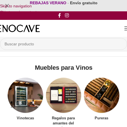
REBAJAS VERANO
-
Envío gratuito
Skip to navigation
Skip to main content
Inicio
/
Mobiliario para vinos
/
Muebles para Vinos
Muebles para Vinos
Vinotecas
Regalos para
Pureras
amantes del