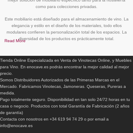
mejor solución de mobiliario específico tanto para la hostelería
como para colecciones privadas.
Este mobiliario está diseñado para el almacenamiento de vino. La
elegancia y estilo en el diseño de los materiales, todo ellos
modulares confieren la personalización total de los espacios. La
diversidad de los productos es prácticamente total.
Read More
ENOCAVE.ES
Además, todos estos modelos son enviados completamente
montados y finalizados de montaje. No es necesario montarlos, lo
Tienda Online Especializada en Venta de Vinotecas Online, y Muebles
cual es de agradecer por el cliente.
para Vino. En enocave.es podrás encontrar la mejor calidad al mejor
precio.
Los muebles para vinos
nos darán gran facilidad para
Somos Distribuidores Autorizados de las Primeras Marcas en el
almacenar y proteger nuestros vinos en las condiciones
Mercado. Fabricamos Vinotecas, Jamoneras. Queseras, Pureras a
idóneas
tanto para su evolución como para el momento del
medida.
consumo, es por ello que resulta esencial conocer las
Pago totalmente seguro. Disponibilidad en tan solo 24/72 horas en tu
características principales que deben poseer estos aparatos que
casa o negocio. Productos con total Garantía de Fabricación (2 años
se encargarán de cuidar nuestras preciadas bebidas.
de garantía)
Contacta con nosotros en +34 619 94 74 29 o por email a
Para poder conservar nuestro vino de la forma correcta, no solo
info@enocave.es
nos bastará con mantenerlo en un lugar donde este en total