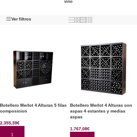
vino
Ver filtros
Botellero Merlot 4 Alturas 5 filas
Botellero Merlot 4 Alturas con
composicion
aspas 4 estantes y medias
aspas
2.355,39
€
1.767,08
€