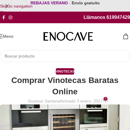
REBAJAS VERANO
-
Envío gratuito
Skip to navigation
Skip to main content
Llámanos 619947429
Menú
VINOTECAS
Comprar Vinotecas Baratas
Online
0
Gustavo Santana
Activado 3 enero, 2017