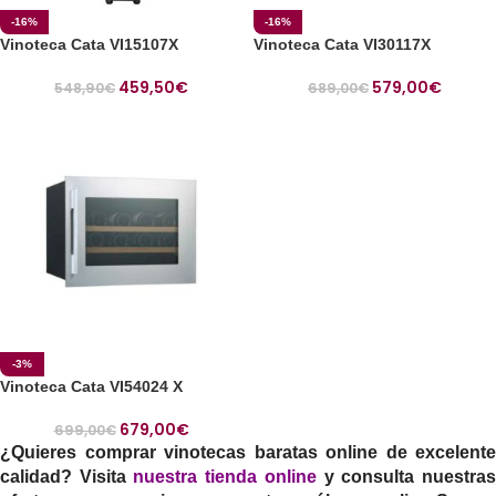
-16%
-16%
Vinoteca Cata VI15107X
Vinoteca Cata VI30117X
459,50
€
579,00
€
548,90
€
689,00
€
-3%
Vinoteca Cata VI54024 X
679,00
€
699,00
€
¿Quieres comprar vinotecas baratas online de excelente
calidad? Visita
nuestra tienda online
y consulta nuestra