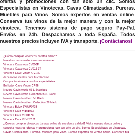
ofertas y promociones con tan sólo un clic. Somos
Especialistas en Vinotecas, Cavas Climatizadas, Pureras,
Muebles para Vinos. Somos expertos en ventas online.
Conserva tus vinos de la mejor manera y con la mejor
vinoteca. Tenemos sistema de pago seguro Pay-Pal.
Envíos en 24h. Despachamos a toda España. Todos
nuestros precios incluyen IVA y transporte.
¡
Contáctanos
!
¿Cómo comprar vinotecas baratas online?
Nuestras recomendaciones en vinotecas
Vinoteca Cavanova CV006F
Vinoteca Cavanova CV012-3T
Vinoteca Cave Vinum CV18D
Accesorios ideales para tu colección
Compra tu vinoteca con los especialistas
Enfriador Cave Vinum CF98
Nevera Cavin Arctic 63 L Stainless
Nevera Cavin Arctic Collection 63 L Black
Nevera Cavin Northern 53 Black
Nevera Cavin Northern Collection 28 black
Vinoteca Balay 3WUF073B
Vinoteca Cata VI15107X
Vinoteca Cata VI30117X
Vinoteca Cata VI54024 X
¿Quieres comprar vinotecas baratas online de excelente calidad? Visita nuestra tienda online y
consulta nuestras ofertas y promociones con tan sólo un clic. Somos Especialistas en Vinotecas,
Cavas Climatizadas, Pureras, Muebles para Vinos. Somos expertos en ventas online. Conserva tus