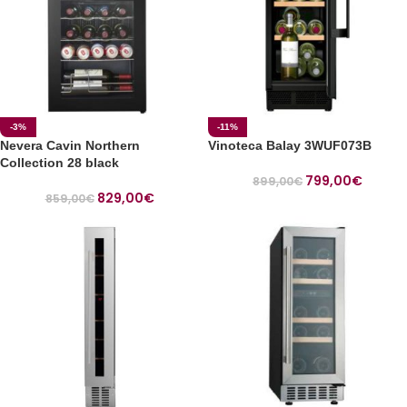
-3%
-11%
Nevera Cavin Northern
Vinoteca Balay 3WUF073B
Collection 28 black
799,00
€
899,00
€
829,00
€
859,00
€