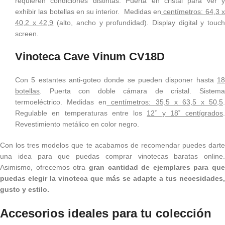
requieren condiciones distintas. Puerta en cristal para ver y
exhibir las botellas en su interior. Medidas en
centímetros: 64,3 
40,2 x 42,9
(alto, ancho y profundidad). Display digital y touc
screen.
Vinoteca Cave Vinum CV18D
Con 5 estantes anti-goteo donde se pueden disponer hasta
18
botellas
. Puerta con doble cámara de cristal. Sistema
termoeléctrico. Medidas en
centímetros: 35,5 x 63,5 x 50,5
.
Regulable en temperaturas entre los
12˚ y 18˚ centígrados
.
Revestimiento metálico en color negro.
Con los tres modelos que te acabamos de recomendar puedes darte
una idea para que puedas comprar vinotecas baratas online.
Asimismo, ofrecemos otra
gran cantidad de ejemplares para que
puedas elegir la vinoteca que más se adapte a tus necesidades,
gusto y estilo.
Accesorios ideales para tu colección