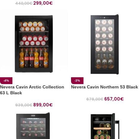
299,00
€
440,00
€
-4%
-3%
Nevera Cavin Arctic Collection
Nevera Cavin Northern 53 Black
63 L Black
657,00
€
679,00
€
899,00
€
939,00
€