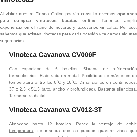
Al visitar nuestra Tienda Online podrás consulta diversas
opciones
para comprar vinotecas baratas online
. Tenemos ampli
experiencia en el ramo de neveras y accesorios vinícolas. Por eso,
sabemos que existen
vinotecas para cada ocasión
y te damos
algunas
sugerencias:
Vinoteca Cavanova CV006F
Con
capacidad de 6 botellas
. Sistema de refrigeració
termoeléctrico. Elaborada en metal. Posibilidad de márgenes de
temperatura entre los 8˚C y 18˚C.
Dimensiones en centímetros:
37 x 2,5 x 51,5 (alto, ancho y profundidad)
. Bastante silenciosa.
Termómetro digital.
Vinoteca Cavanova CV012-3T
Almacena hasta
12 botellas
. Posee la ventaja de
doble
temperatura
, de manera que se pueden guardar vinos que