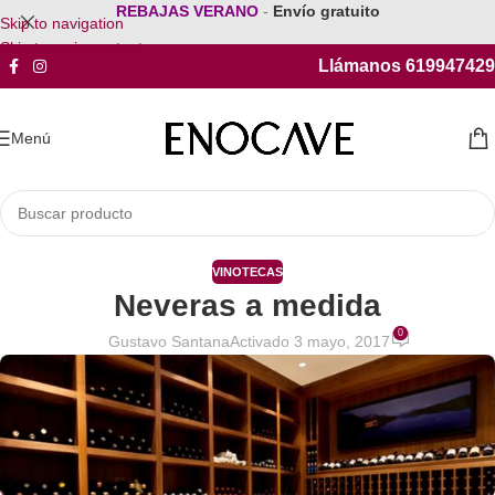
REBAJAS VERANO
-
Envío gratuito
Skip to navigation
Skip to main content
Llámanos 619947429
Menú
VINOTECAS
Neveras a medida
0
Gustavo Santana
Activado 3 mayo, 2017