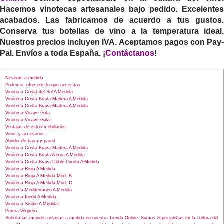
Hacemos vinotecas artesanales bajo pedido. Excelentes
acabados. Las fabricamos de acuerdo a tus gustos.
Conserva tus botellas de vino a la temperatura ideal.
Nuestros precios incluyen IVA. Aceptamos pagos con Pay-
Pal. Envíos a toda España. ¡
Contáctanos
!
Neveras a medida
Podemos ofrecerte lo que necesitas
Vinoteca Costa del Sol A Medida
Vinoteca Costa Brava Madera A Medida
Vinoteca Costa Brava Madera A Medida
Vinoteca Vicave Gala
Vinoteca Vicave Gala
Ventajas de estos mobiliarios
Vinos y accesorios
Abridor de barra y pared
Vinoteca Costa Brava Madera A Medida
Vinoteca Costa Brava Negra A Medida
Vinoteca Costa Brava Doble Puerta A Medida
Vinoteca Rioja A Medida
Vinoteca Rioja A Medida Mod. B
Vinoteca Rioja A Medida Mod. C
Vinoteca Mediterraneo A Medida
Vinoteca Inedit A Medida
Vinoteca Studio A Medida
Purera Veguero
Solicita las mejores neveras a medida en nuestra Tienda Online. Somos especialistas en la cultura del