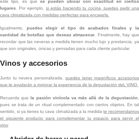
este tipo, es que
se pueden ubicar con exactitud en ciertos
lugares
. Por ejemplo,
si estás haciendo tu cocina, puedes pedir una
cava climatizada con medidas perfectas para encajarla.
Igualmente,
puedes elegir el tipo de acabados finales y l
cantidad de botellas que deseas almacenar
. Finalmente, hay que
recordar que las neveras a medida tienen mucho lujo y prestancia, ya
que son originales, únicas y pensadas para cada cliente particular.
Vinos y accesorios
Junto tu nevera personalizada,
puedes tener magníficos accesorio
que te ayudarán a mejorar la experiencia de la degustación deL VINO.
Recuerda que
la pasión vinícola va más allá de la degustación
pues se trata de un ritual complementado con ciertos objetos. En tal
sentido, si ya tienes tu cava climatizada a la medida
te recomendamo
el siguiente producto para complementar tu espacio para servir el
vino
: