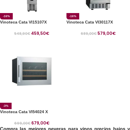
-16%
-16%
Vinoteca Cata VI15107X
Vinoteca Cata VI30117X
459,50
€
579,00
€
548,90
€
689,00
€
-3%
Vinoteca Cata VI54024 X
679,00
€
699,00
€
Compra las mejores neveras para vinos precios bajos y