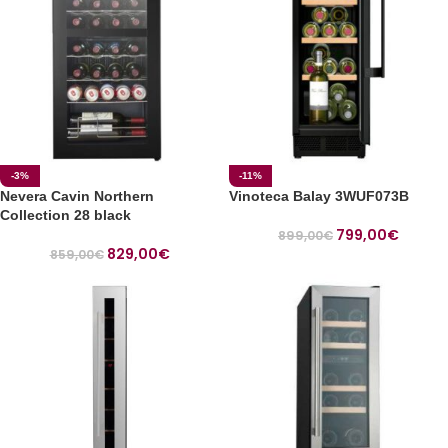
-3%
-11%
Nevera Cavin Northern
Vinoteca Balay 3WUF073B
Collection 28 black
799,00
€
899,00
€
829,00
€
859,00
€