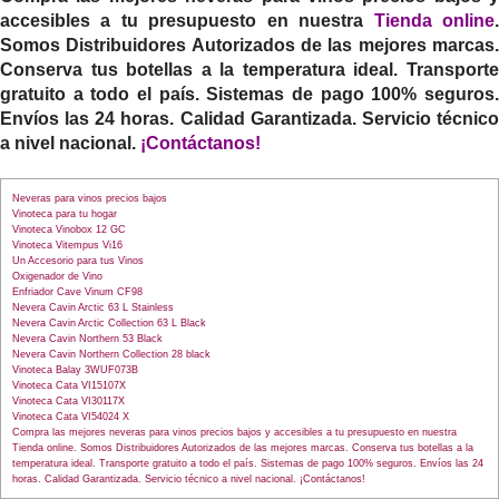
accesibles a tu presupuesto en nuestra
Tienda online
Somos Distribuidores Autorizados de las mejores marcas.
Conserva tus botellas a la temperatura ideal. Transporte
gratuito a todo el país. Sistemas de pago 100% seguros.
Envíos las 24 horas. Calidad Garantizada. Servicio técnico
a nivel nacional.
¡Contáctanos!
Neveras para vinos precios bajos
Vinoteca para tu hogar
Vinoteca Vinobox 12 GC
Vinoteca Vitempus Vi16
Un Accesorio para tus Vinos
Oxigenador de Vino
Enfriador Cave Vinum CF98
Nevera Cavin Arctic 63 L Stainless
Nevera Cavin Arctic Collection 63 L Black
Nevera Cavin Northern 53 Black
Nevera Cavin Northern Collection 28 black
Vinoteca Balay 3WUF073B
Vinoteca Cata VI15107X
Vinoteca Cata VI30117X
Vinoteca Cata VI54024 X
Compra las mejores neveras para vinos precios bajos y accesibles a tu presupuesto en nuestra
Tienda online. Somos Distribuidores Autorizados de las mejores marcas. Conserva tus botellas a la
temperatura ideal. Transporte gratuito a todo el país. Sistemas de pago 100% seguros. Envíos las 24
horas. Calidad Garantizada. Servicio técnico a nivel nacional. ¡Contáctanos!