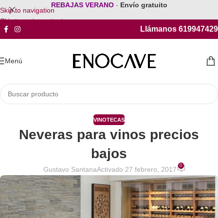
REBAJAS VERANO
-
Envío gratuito
Skip to navigation
Skip to main content
Llámanos 619947429
Menú
VINOTECAS
Neveras para vinos precios
bajos
0
Gustavo Santana
Activado 27 febrero, 2017