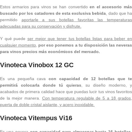
Estos armarios para vinos se han convertido
en el accesorio má
buscado por los catadores de esta exclusiva bebida
, dado que h
permitido
aportarle a sus botellas favoritas las temperatura
adecuadas para su conservación y disfrute.
Y qué puede
ser mejor que tener tus botellas listas para beber en
cualquier momento
,
por eso ponemos a tu disposición las nevera
para vinos precios más económicos del mercado.
Vinoteca Vinobox 12 GC
Es una pequeña cava
con capacidad de 12 botellas que t
permitirá colocarla donde tú quieras
, su diseño moderno, y
acabados de primera calidad hace que puedas lucir tus vinos favoritos
de la mejor manera.
Con temperatura regulable de 5 a 18 grados
puerta de doble cristal aislante, y acero inoxidable.
Vinoteca Vitempus Vi16
Es una nevera
con capacidad para almacenar hasta 16 botellas
,