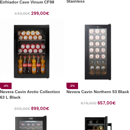
Stainless
Enfriador Cave Vinum CF98
299,00
€
440,00
€
-4%
-3%
Nevera Cavin Arctic Collection
Nevera Cavin Northern 53 Black
63 L Black
657,00
€
679,00
€
899,00
€
939,00
€