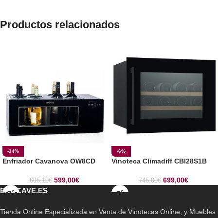
Productos relacionados
-14%
-6%
Enfriador Cavanova OW8CD
Vinoteca Climadiff CBI28S1B
599,00
€
699,00
€
695,10
€
745,00
€
ENOCAVE.ES
Tienda Online Especializada en Venta de Vinotecas Online, y Muebles