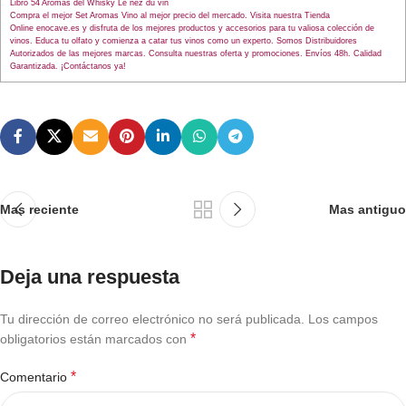
Libro 54 Aromas del Whisky Le nez du vin
Compra el mejor Set Aromas Vino al mejor precio del mercado. Visita nuestra Tienda
Online enocave.es y disfruta de los mejores productos y accesorios para tu valiosa colección de
vinos. Educa tu olfato y comienza a catar tus vinos como un experto. Somos Distribuidores
Autorizados de las mejores marcas. Consulta nuestras oferta y promociones. Envíos 48h. Calidad
Garantizada. ¡Contáctanos ya!
Mas reciente
Mas antiguo
Deja una respuesta
Tu dirección de correo electrónico no será publicada.
Los campos
*
obligatorios están marcados con
*
Comentario