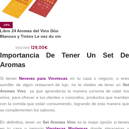
-19%
Libro 24 Aromas del Vino Dúo
Blancos y Tintos Le nez du vin
129,00
€
160,00
€
Importancia De Tener Un Set De
Aromas
Si tienes
Neveras para Vinotecas
en tu casa o negocio, o ere
sumiller de algún restaurant de lujo, no te olvides de tener un
Set
Aromas Vino
ya que aprenderás la manera correcta de catar tu
vinos, para ofrecer a tus clientes o conocidos, productos que maridan
con la comida que están consumiendo, logrando de esta manera que
se complementen los sabores.
En definitiva, tener un
Set Aromas Vino
es la mejor opción si tienes
en tu casa o negocio
Vinotecas Modernas
donde almacenas 