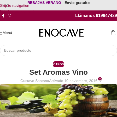
REBAJAS VERANO
-
Envío gratuito
Skip to navigation
Skip to main content
Llámanos 619947429
Menú
OTROS
Set Aromas Vino
0
Gustavo Santana
Activado 10 noviembre, 2016