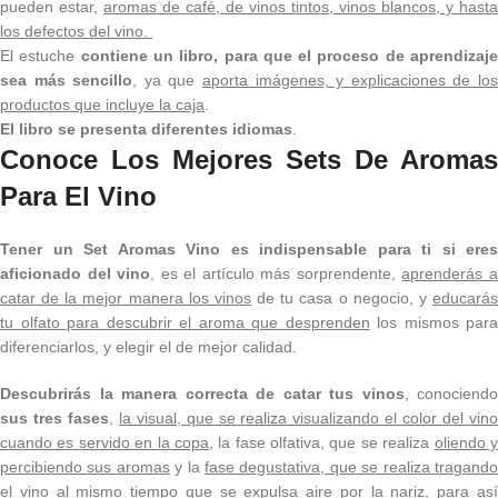
pueden estar,
aromas de café, de vinos tintos, vinos blancos, y hasta
los defectos del vino.
El estuche
contiene un libro, para que el proceso de aprendizaj
sea más sencillo
, ya que
aporta imágenes, y explicaciones de lo
productos que incluye la caja
.
El libro se presenta diferentes idiomas
.
Conoce Los Mejores Sets De Aromas
Para El Vino
Tener un Set Aromas Vino es indispensable para ti si eres
aficionado del vino
, es el artículo más sorprendente,
aprenderás 
catar de la mejor manera los vinos
de tu casa o negocio, y
educará
tu olfato para descubrir el aroma que desprenden
los mismos para
diferenciarlos, y elegir el de mejor calidad.
Descubrirás la manera correcta de catar tus vinos
, conociendo
sus tres fases
,
la visual, que se realiza visualizando el color del vin
cuando es servido en la copa
, la fase olfativa, que se realiza
oliendo 
percibiendo sus aromas
y la
fase degustativa, que se realiza tragand
el vino al mismo tiempo que se expulsa aire por la nariz
, para as