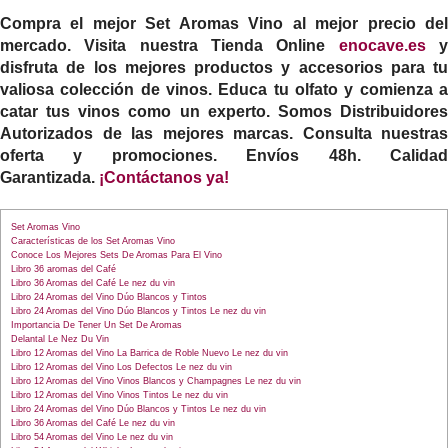
Compra el mejor
Set Aromas Vino
al mejor precio de
mercado. Visita nuestra Tienda Online
enocave.es
disfruta de los mejores productos y accesorios para tu
valiosa colección de vinos. Educa tu olfato y comienza a
catar tus vinos como un experto. Somos Distribuidores
Autorizados de las mejores marcas. Consulta nuestras
oferta y promociones. Envíos 48h. Calidad
Garantizada.
¡Contáctanos ya!
Set Aromas Vino
Características de los Set Aromas Vino
Conoce Los Mejores Sets De Aromas Para El Vino
Libro 36 aromas del Café
Libro 36 Aromas del Café Le nez du vin
Libro 24 Aromas del Vino Dúo Blancos y Tintos
Libro 24 Aromas del Vino Dúo Blancos y Tintos Le nez du vin
Importancia De Tener Un Set De Aromas
Delantal Le Nez Du Vin
Libro 12 Aromas del Vino La Barrica de Roble Nuevo Le nez du vin
Libro 12 Aromas del Vino Los Defectos Le nez du vin
Libro 12 Aromas del Vino Vinos Blancos y Champagnes Le nez du vin
Libro 12 Aromas del Vino Vinos Tintos Le nez du vin
Libro 24 Aromas del Vino Dúo Blancos y Tintos Le nez du vin
Libro 36 Aromas del Café Le nez du vin
Libro 54 Aromas del Vino Le nez du vin