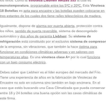
los vinos. Como la
Vinoteca Liebherr WKEes 553
la cual es
monotemperatura
,
programable entre los 5ºC y 20ºC.
Esta
Vinoteca
18 Botellas
es
apta para encastre y las botellas pueden colocarse en
tres estantes de los cuales dos tiene raíles telescópicos de madera.
Igualmente, dispone de
alarma por puerta abierta
, protección contra
los niños,
sentido de puerta reversible
, sistema de descongelado
automático y
dos años de garantía
Liebherr
. Su
sistema de
refrigeración
está constituido por el exclusivo
sistema de compresor
de la empresa, sin vibraciones, que también la hace
óptima para
funcionar en condiciones climáticas adversas y en salones con
temperaturas altas
. Es una
vinoteca clase A+
por lo cual
funciona
con un bajo consumo eléctrico
.
Debes saber que Liebherr es el líder europeo del mercado del Frio.
Tiene una experiencia de años en la fabricación de Vinotecas de
Encastre no solo en columna sino también en bajo encimera. En el
caso que estés buscando una Cava Climatizada que pueda conservar
entre 18 y 24 botellas una buena opción son las cavas climáticas de
este firma.