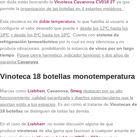
sin duda estás buscando la
Vinoteca Cavanova CV018 2T
ya que
permite la
organización de las botellas en 4 estantes metálicos.
Esta vinoteca es de
doble temperatura
, lo que habilita al usuario a
configurar el valor deseado que puede ir
desde los 12ºC hasta los
18ºC y desde los 8ºC hasta los 18ºC
. Cuenta con
sistema de
refrigeración termoeléctrico
por lo cual es muy silenciosa y no
produce vibraciones, posibilitando la estancia
de vinos por un largo
tiempo
.
Posee cierre hermético, indicador luminoso y dos años de
garantía
Cavanova
.
Vinoteca 18 botellas monotemperatura
Marcas como
Liebherr
, Cavanova,
Smeg
destacan por su alto
funcionamiento, calidad garantizada y diseños espectaculares que le
aportan estilo a tus espacios
. Es así como al tratarse de
Vinotecas de
18 botellas
se distinguen de todas las demás.
En el caso de
Liebherr
no existe discusión alguna de que
produce
vinotecas
de alta gama que fascinan a cualquier amante de