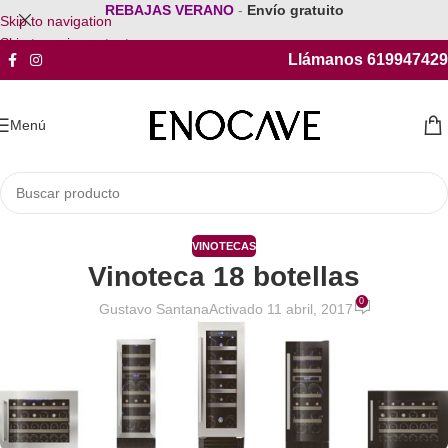
REBAJAS VERANO
-
Envío gratuito
Skip to navigation
Skip to main content
Llámanos 619947429
Menú
VINOTECAS
Vinoteca 18 botellas
0
Gustavo Santana
Activado 11 abril, 2017