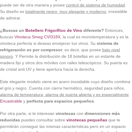
puede ser de otra manera y posee
control de sistema de humedad
.
Su diseño es
totalmente negro, muy elegante y moderno
; irresistible
de admirar.
¿Buscas un
Botellero Frigorífico de Vino
diferente?
Entonces,
buscas
Vinoteca Smeg CVI318X
, la cual es monotemperatura y es la
vinoteca perfecta si deseas envejecer tus vinos. Su
sistema de
refrigeración es por compresor
; es decir, que posee
bajo nivel
sonoro
. Y Permite la distribución de 18 botellas en un estante de
madera fijo y otros dos móviles con railes telescópicos. Su puerta es
de cristal anti UV y tiene apertura hacia la derecha.
Este elegante modelo viene en acero inoxidable cuyo diseño combina
el gris y negro. Cuenta con cierre hermético, seguridad para niños,
alarma de temperatura, alarma de puerta abierta y es especialmente
Encastrable
y
perfecta para espacios pequeños
.
Por otra parte, si te interesan
vinotecas
con
dimensiones más
reducidas
puedes consultar sobre
vinotecas pequeñas
que te
permitirán conseguir las mismas características pero en un espacio