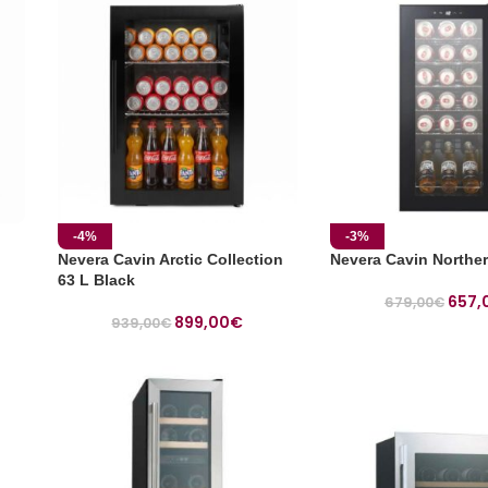
-4%
-3%
Nevera Cavin Arctic Collection
Nevera Cavin Norther
63 L Black
657,
679,00
€
899,00
€
939,00
€