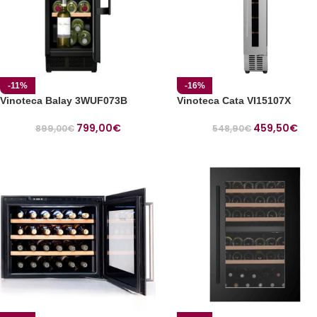
-11%
-16%
Vinoteca Balay 3WUF073B
Vinoteca Cata VI15107X
799,00
€
459,50
€
899,00
€
548,90
€