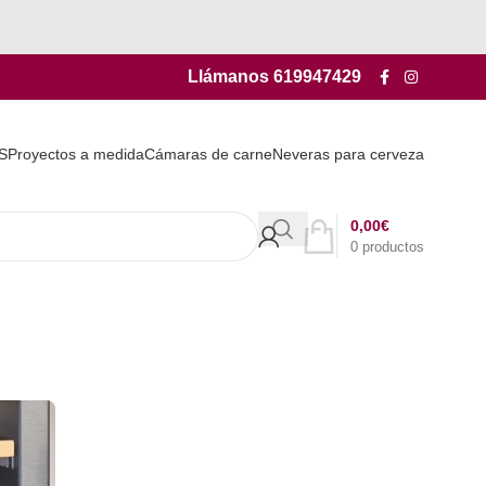
Llámanos
619947429
S
Proyectos a medida
Cámaras de carne
Neveras para cerveza
0,00
€
0
productos