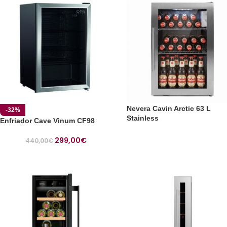
Nevera Cavin Arctic 63 L
-32%
Stainless
Enfriador Cave Vinum CF98
299,00
€
440,00
€