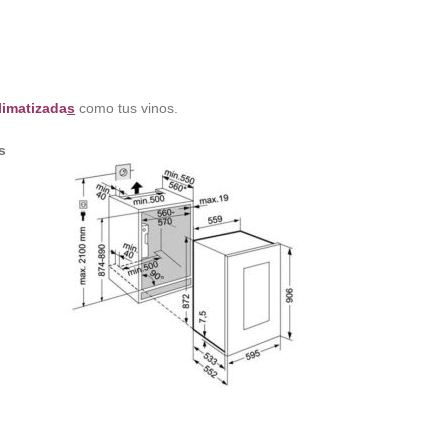
limatizada
s
como tus vinos.
s