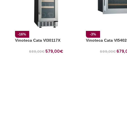
-16%
-3%
Vinoteca Cata VI30117X
Vinoteca Cata VI5402
579,00
€
679,
689,00
€
699,00
€