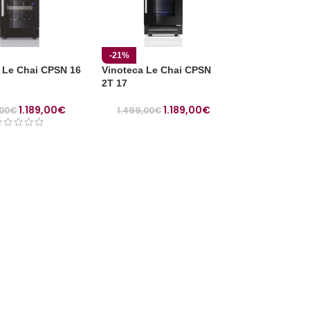
-21%
 Le Chai CPSN 16
Vinoteca Le Chai CPSN
2T 17
1.189,00
€
1.189,00
€
,00
€
1.499,00
€