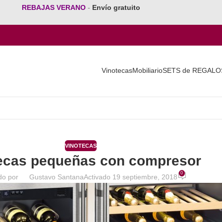
REBAJAS VERANO
-
Envío gratuito
Vinotecas
Mobiliario
SETS de REGALO
VINOTECAS
ecas pequeñas con compresor
0
do por
Gustavo Santana
Activado 19 septiembre, 2018