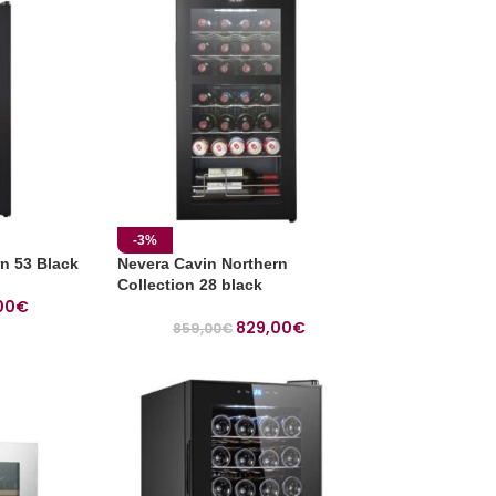
-3%
n 53 Black
Nevera Cavin Northern
Collection 28 black
00
€
829,00
€
859,00
€