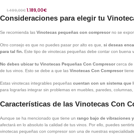
1.189,00
€
1.499,00
€
Consideraciones para elegir tu Vinot
Se recomienda las
Vinotecas pequeñas con compresor
no se expon
Otro consejo es que no puedes pasar por alto es que,
si deseas enca
para tal fin.
Este tipo de vinotecas pequeñas debe contar con buena ve
No debes
ubicar tu
Vinotecas Pequeñas Con Compresor
cerca de 
de tus vinos. Esto se debe a que las
Vinotecas Con Compresor
tiene
Estas vinotecas integrables pequeñas
cuentan con un sistema que l
para lograrlas integrar sin problemas en muebles, paredes, columnas, 
Características de las Vinotecas Con 
Aunque se ha mencionado que tiene un
rango bajo de vibraciones y
afectará en lo absoluto la calidad de tus vinos. Por ello, puedes sent
vinotecas pequeñas con compresor son una de nuestras especialidad