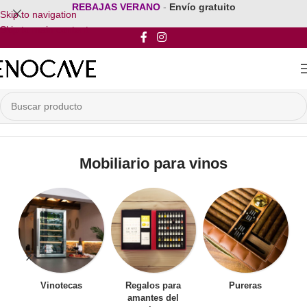
REBAJAS VERANO
-
Envío gratuito
Skip to navigation
Skip to main content
Inicio
/
Mobiliario para vinos
Mobiliario para vinos
Vinotecas
Regalos para
Pureras
amantes del