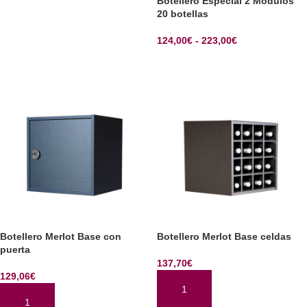
Botellero Especial 2 Modulos
20 botellas
124,00
€
-
223,00
€
SELECCIONAR OPCIONES
Botellero Merlot Base con
Botellero Merlot Base celdas
puerta
137,70
€
129,06
€
AÑADIR AL CARRITO