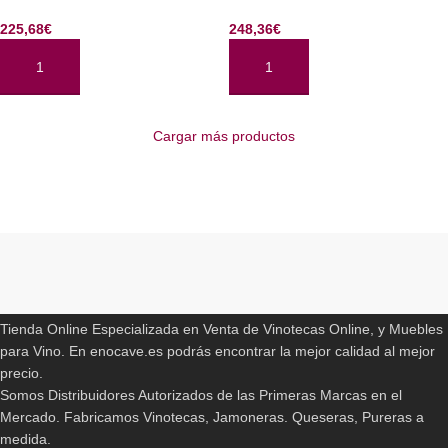
225,68
€
248,36
€
AÑADIR AL CARRITO
AÑADIR AL CARRITO
Cargar más productos
Read More
ENOCAVE.ES
Tienda Online Especializada en Venta de Vinotecas Online, y Muebles
para Vino. En enocave.es podrás encontrar la mejor calidad al mejor
precio.
Somos Distribuidores Autorizados de las Primeras Marcas en el
Mercado. Fabricamos Vinotecas, Jamoneras. Queseras, Pureras a
medida.