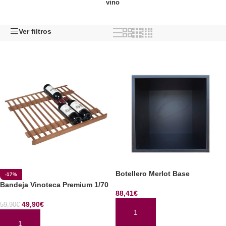
vino
Ver filtros
Botellero Merlot Base
-17%
Bandeja Vinoteca Premium 1/70
88,41
€
49,90
€
59,90
€
AÑADIR AL CARRITO