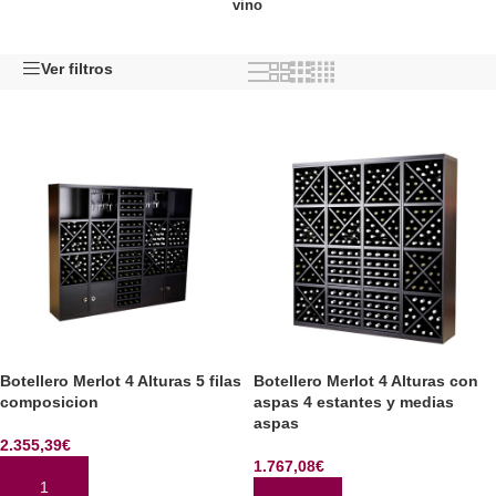
vino
Ver filtros
Botellero Merlot 4 Alturas 5 filas
Botellero Merlot 4 Alturas con
composicion
aspas 4 estantes y medias
aspas
2.355,39
€
1.767,08
€