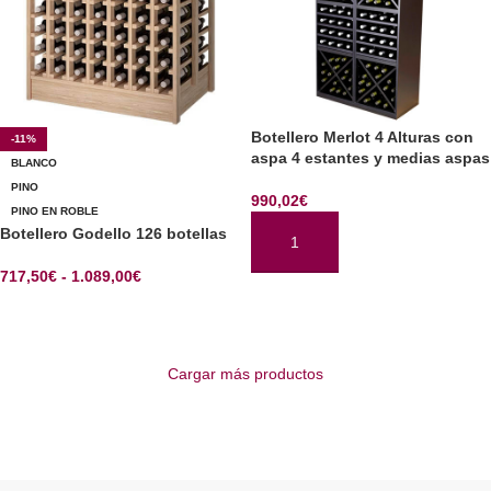
Botellero Merlot 4 Alturas con
-11%
aspa 4 estantes y medias aspas
BLANCO
PINO
990,02
€
PINO EN ROBLE
Botellero Godello 126 botellas
AÑADIR AL CARRITO
717,50
€
-
1.089,00
€
SELECCIONAR OPCIONES
Cargar más productos