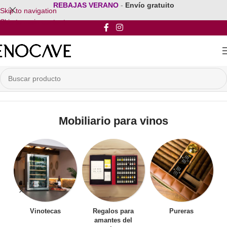
REBAJAS VERANO
-
Envío gratuito
Skip to navigation
Skip to main content
Inicio
/
Mobiliario para vinos
Mobiliario para vinos
Vinotecas
Regalos para
Pureras
amantes del