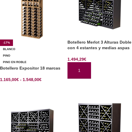
Botellero Merlot 3 Alturas Doble
-17%
con 4 estantes y medias aspas
BLANCO
PINO
1.494,29
€
PINO EN ROBLE
Botellero Expositor 18 marcas
AÑADIR AL CARRITO
1.165,00
€
-
1.548,00
€
SELECCIONAR OPCIONES