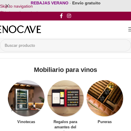
REBAJAS VERANO
-
Envío gratuito
Skip to navigation
Skip to main content
Inicio
/
Mobiliario para vinos
Mobiliario para vinos
Vinotecas
Regalos para
Pureras
amantes del