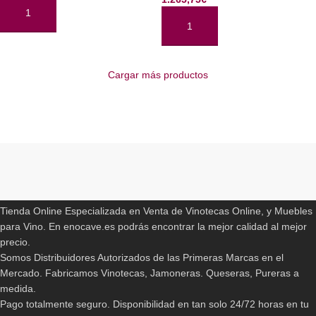
AÑADIR AL CARRITO
AÑADIR AL CARRITO
Cargar más productos
Read More
ENOCAVE.ES
Tienda Online Especializada en Venta de Vinotecas Online, y Muebles
para Vino. En enocave.es podrás encontrar la mejor calidad al mejor
precio.
Somos Distribuidores Autorizados de las Primeras Marcas en el
Mercado. Fabricamos Vinotecas, Jamoneras. Queseras, Pureras a
medida.
Pago totalmente seguro. Disponibilidad en tan solo 24/72 horas en tu