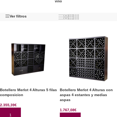
vino
Ver filtros
Botellero Merlot 4 Alturas 5 filas
Botellero Merlot 4 Alturas con
composicion
aspas 4 estantes y medias
aspas
2.355,39
€
1.767,08
€