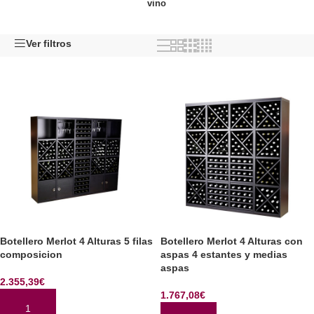
vino
Ver filtros
Botellero Merlot 4 Alturas 5 filas
Botellero Merlot 4 Alturas con
composicion
aspas 4 estantes y medias
aspas
2.355,39
€
1.767,08
€