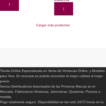
AÑADIR AL CARRITO
AÑADIR AL CARRITO
Cargar más productos
Read More
ENOCAVE.ES
Tienda Online Especializada en Venta de Vinotecas Online, y Muebles
para Vino. En enocave.es podrás encontrar la mejor calidad al mejor
precio.
Somos Distribuidores Autorizados de las Primeras Marcas en el
Mercado. Fabricamos Vinotecas, Jamoneras. Queseras, Pureras a
medida.
Pago totalmente seguro. Disponibilidad en tan solo 24/72 horas en tu