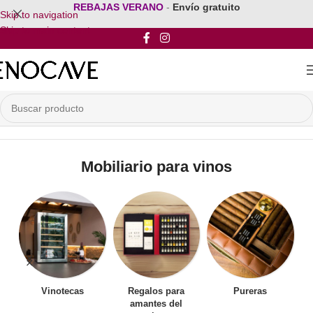
REBAJAS VERANO
-
Envío gratuito
Skip to navigation
Skip to main content
Inicio
/
Mobiliario para vinos
Mobiliario para vinos
Vinotecas
Regalos para
Pureras
amantes del