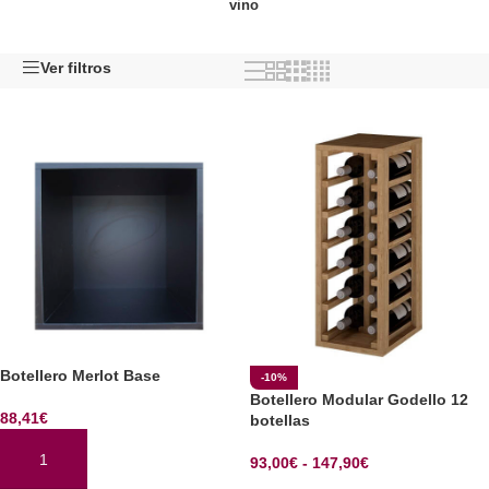
vino
Ver filtros
Botellero Merlot Base
-10%
Botellero Modular Godello 12
88,41
€
botellas
93,00
€
-
147,90
€
AÑADIR AL CARRITO