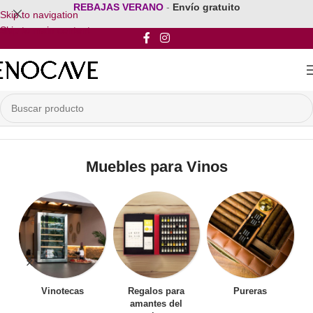
REBAJAS VERANO
-
Envío gratuito
Skip to navigation
Skip to main content
Inicio
/
Mobiliario para vinos
/
Muebles para Vinos
Muebles para Vinos
Vinotecas
Regalos para
Pureras
amantes del