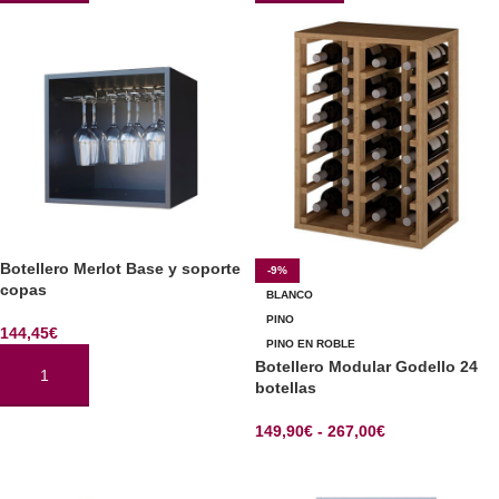
Botellero Merlot Base y soporte
-9%
copas
BLANCO
PINO
144,45
€
PINO EN ROBLE
Botellero Modular Godello 24
AÑADIR AL CARRITO
botellas
149,90
€
-
267,00
€
SELECCIONAR OPCIONES