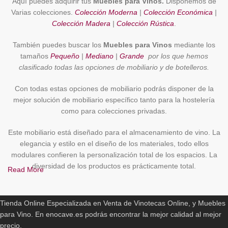
Aquí puedes adquirir tus
Muebles para Vinos.
Disponemos de
Varias colecciones.
Colección Moderna
|
Colección Económica
|
Colección Madera
|
Colección Rústica
.
También puedes buscar los
Muebles para Vinos
mediante los
tamaños
Pequeño
|
Mediano
|
Grande
por los que hemos
clasificado todas las opciones de mobiliario y de botelleros.
Con todas estas opciones de mobiliario podrás disponer de la
mejor solución de mobiliario específico tanto para la hostelería
como para colecciones privadas.
Este mobiliario está diseñado para el almacenamiento de vino. La
elegancia y estilo en el diseño de los materiales, todo ellos
modulares confieren la personalización total de los espacios. La
diversidad de los productos es prácticamente total.
Read More
ENOCAVE.ES
Además, todos estos modelos son enviados completamente
montados y finalizados de montaje. No es necesario montarlos, lo
Tienda Online Especializada en Venta de Vinotecas Online, y Muebles
cual es de agradecer por el cliente.
para Vino. En enocave.es podrás encontrar la mejor calidad al mejor
precio.