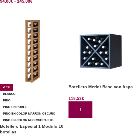
94,00
€
-
145,00
€
SELECCIONAR OPCIONES
Botellero Merlot Base con Aspa
-10%
BLANCO
118,53
€
PINO
PINO EN ROBLE
AÑADIR AL CARRITO
PINO EN COLOR MARRÓN OSCURO
PINO EN COLOR NEGRO/GRAFITO
Botellero Especial 1 Modulo 10
botellas