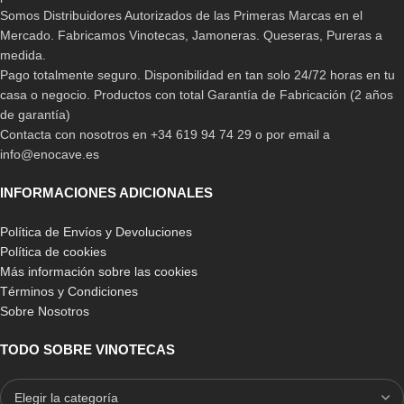
Los muebles para vinos
nos darán gran facilidad para
Somos Distribuidores Autorizados de las Primeras Marcas en el
almacenar y proteger nuestros vinos en las condiciones
Mercado. Fabricamos Vinotecas, Jamoneras. Queseras, Pureras a
idóneas
tanto para su evolución como para el momento del
medida.
consumo, es por ello que resulta esencial conocer las
Pago totalmente seguro. Disponibilidad en tan solo 24/72 horas en tu
características principales que deben poseer estos aparatos que
casa o negocio. Productos con total Garantía de Fabricación (2 años
se encargarán de cuidar nuestras preciadas bebidas.
de garantía)
Contacta con nosotros en +34 619 94 74 29 o por email a
Para poder conservar nuestro vino de la forma correcta, no solo
info@enocave.es
nos bastará con mantenerlo en un lugar donde este en total
reposo, sino que
es esencial tener ese lugar exclusivo para
INFORMACIONES ADICIONALES
vinos que solo una vinoteca nos puede ofrecer,
ya que este
no debe convivir con otro tipo de alimentos ni bebidas puesto que
Política de Envíos y Devoluciones
el corcho de la botella, podría absorber olores y sabores que
Política de cookies
alterarían su calidad.
Más información sobre las cookies
Términos y Condiciones
Hay quienes se decantan especialmente por un tipo de vino,
Sobre Nosotros
mientras que hay otros a los que cualquier variedad les parece
un néctar de los dioses, por ello
es importante contar con
TODO SOBRE VINOTECAS
muebles para vinos que nos ofrezcan la posibilidad de
conservar distintas referencias
sin ningún tipo de impedimento.