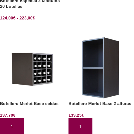
Botellero Especial 2 Modulos
20 botellas
124,00
€
-
223,00
€
SELECCIONAR OPCIONES
Botellero Merlot Base celdas
Botellero Merlot Base 2 alturas
137,70
€
139,25
€
AÑADIR AL CARRITO
AÑADIR AL CARRITO