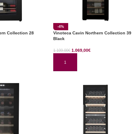
-4%
rn Collection 28
Vinoteca Cavin Northern Collection 39
Black
1.069,00
€
1.109,00
€
TO
AÑADIR AL CARRITO