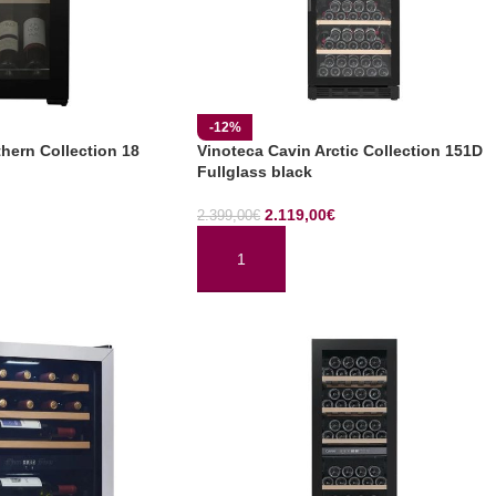
-12%
hern Collection 18
Vinoteca Cavin Arctic Collection 151D
Fullglass black
2.119,00
€
2.399,00
€
TO
AÑADIR AL CARRITO