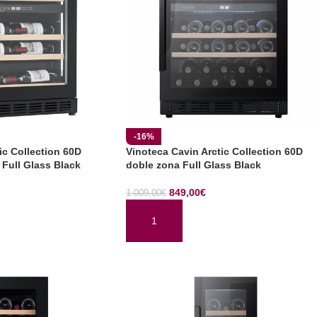
-16%
ic Collection 60D
Vinoteca Cavin Arctic Collection 60D
 Full Glass Black
doble zona Full Glass Black
849,00
€
1.009,00
€
TO
AÑADIR AL CARRITO