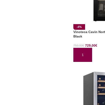
-4%
Vinoteca Cavin Nort
Black
729,00
€
759,00
€
AÑADIR AL CARRI