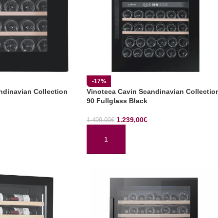
-17%
ndinavian Collection
Vinoteca Cavin Scandinavian Collectio
90 Fullglass Black
1.239,00
€
1.499,00
€
TO
AÑADIR AL CARRITO