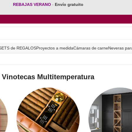
REBAJAS VERANO
-
Envío gratuito
SETS de REGALOS
Proyectos a medida
Cámaras de carne
Neveras par
Vinotecas Multitemperatura