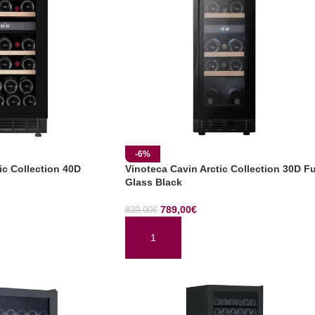
-6%
ic Collection 40D
Vinoteca Cavin Arctic Collection 30D Fu
Glass Black
789,00
€
839,00
€
TO
AÑADIR AL CARRITO