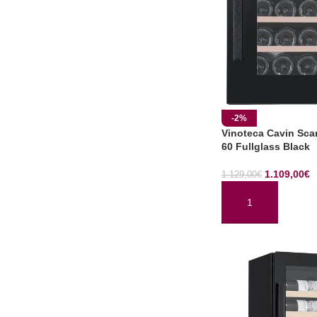
-2%
Vinoteca Cavin Sca
60 Fullglass Black
1.109,00
€
1.129,00
€
AÑADIR AL CARRI