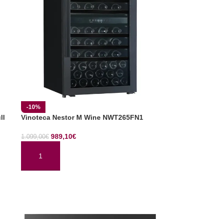
-10%
ll
Vinoteca Nestor M Wine NWT265FN1
989,10
€
1.099,00
€
AÑADIR AL CARRITO