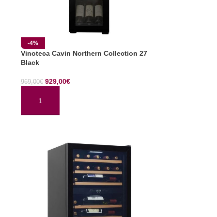
-4%
Vinoteca Cavin Northern Collection 27
Black
929,00
€
969,00
€
AÑADIR AL CARRITO