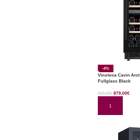
-4%
Vinoteca Cavin Arct
Fullglass Black
879,00
€
919,00
€
AÑADIR AL CARRI