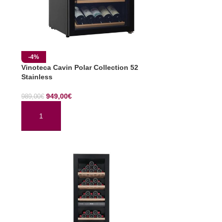
-4%
Vinoteca Cavin Polar Collection 52
Stainless
949,00
€
989,00
€
AÑADIR AL CARRITO