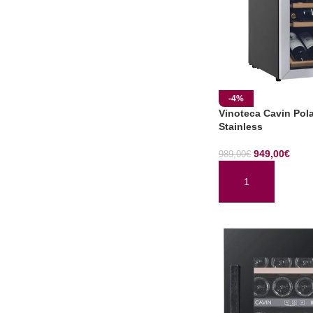
-4%
Vinoteca Cavin Pola
Stainless
949,00
€
989,00
€
AÑADIR AL CARRI