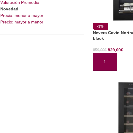
Valoración Promedio
Novedad
Precio: menor a mayor
Precio: mayor a menor
-3%
Nevera Cavin Northe
black
829,00
€
859,00
€
AÑADIR AL CARRI