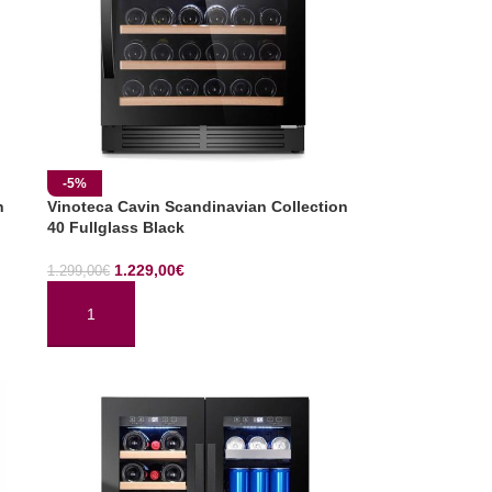
-5%
n
Vinoteca Cavin Scandinavian Collection
40 Fullglass Black
1.229,00
€
1.299,00
€
AÑADIR AL CARRITO