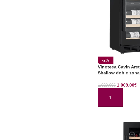
-2%
Vinoteca Cavin Arct
Shallow doble zona
1.009,00
€
1.029,00
€
AÑADIR AL CARRI