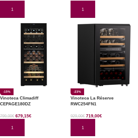
AÑADIR AL CARRITO
AÑADIR AL CARRITO
-15%
-23%
Vinoteca Climadiff
Vinoteca La Réserve
CEPAGE180DZ
RWC254FN1
679,15
€
719,00
€
799,00
€
929,00
€
AÑADIR AL CARRITO
AÑADIR AL CARRITO