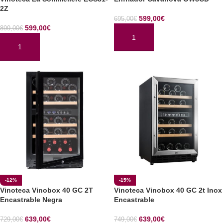
2Z
599,00
€
695,00
€
599,00
€
899,00
€
AÑADIR AL CARRITO
AÑADIR AL CARRITO
-12%
-15%
Vinoteca Vinobox 40 GC 2T
Vinoteca Vinobox 40 GC 2t Inox
Encastrable Negra
Encastrable
639,00
€
639,00
€
729,00
€
749,00
€