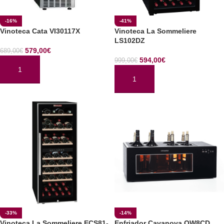
-16%
-41%
Vinoteca Cata VI30117X
Vinoteca La Sommeliere
LS102DZ
579,00
€
689,00
€
594,00
€
999,00
€
AÑADIR AL CARRITO
AÑADIR AL CARRITO
-33%
-14%
Vinoteca La Sommeliere ECS81-
Enfriador Cavanova OW8CD