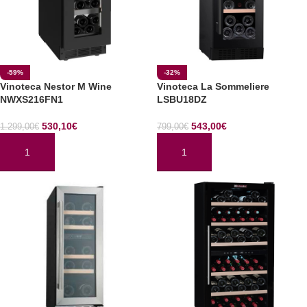
-59%
-32%
Vinoteca Nestor M Wine
Vinoteca La Sommeliere
NWXS216FN1
LSBU18DZ
530,10
€
543,00
€
1.299,00
€
799,00
€
AÑADIR AL CARRITO
AÑADIR AL CARRITO