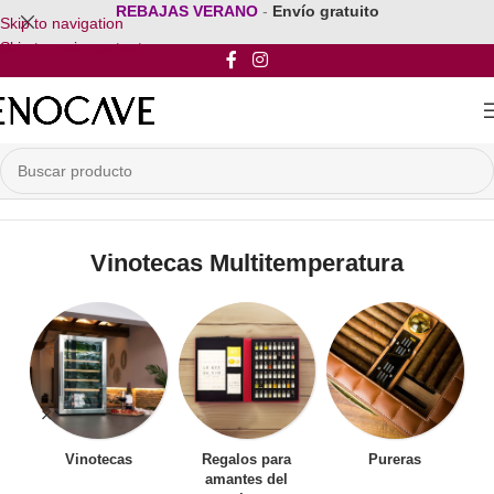
REBAJAS VERANO
-
Envío gratuito
Skip to navigation
Skip to main content
Inicio
/
Vinotecas Multitemperatura
Vinotecas Multitemperatura
Vinotecas
Regalos para
Pureras
amantes del