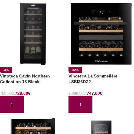
-4%
-32%
Vinoteca Cavin Northern
Vinoteca La Sommelière
Collection 18 Black
LSBI36DZ2
729,00
€
747,00
€
759,00
€
1.099,00
€
AÑADIR AL CARRITO
AÑADIR AL CARRITO