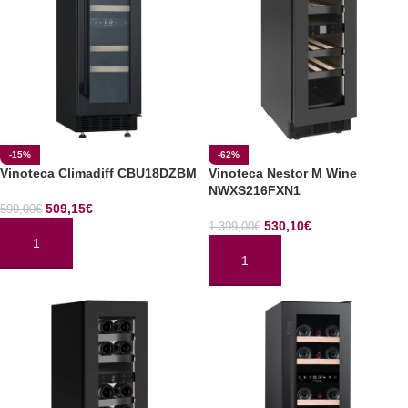
-15%
-62%
Vinoteca Climadiff CBU18DZBM
Vinoteca Nestor M Wine
NWXS216FXN1
509,15
€
599,00
€
530,10
€
1.399,00
€
AÑADIR AL CARRITO
AÑADIR AL CARRITO