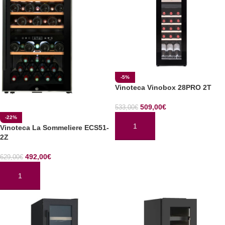
-5%
Vinoteca Vinobox 28PRO 2T
509,00
€
533,00
€
-22%
Vinoteca La Sommeliere ECS51-
AÑADIR AL CARRITO
2Z
492,00
€
629,00
€
AÑADIR AL CARRITO