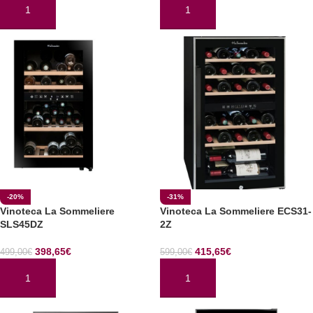
AÑADIR AL CARRITO
AÑADIR AL CARRITO
-20%
-31%
Vinoteca La Sommeliere
Vinoteca La Sommeliere ECS31-
SLS45DZ
2Z
398,65
€
415,65
€
499,00
€
599,00
€
AÑADIR AL CARRITO
AÑADIR AL CARRITO