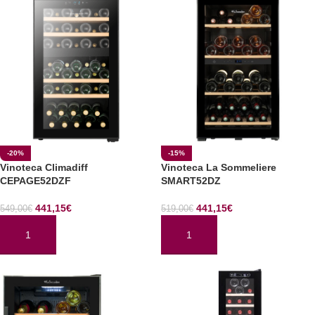
-20%
-15%
Vinoteca Climadiff
Vinoteca La Sommeliere
CEPAGE52DZF
SMART52DZ
441,15
€
441,15
€
549,00
€
519,00
€
AÑADIR AL CARRITO
AÑADIR AL CARRITO