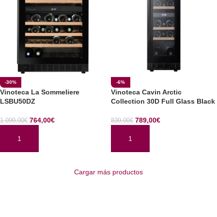
-30%
-6%
Vinoteca La Sommeliere
Vinoteca Cavin Arctic
LSBU50DZ
Collection 30D Full Glass Black
764,00
€
789,00
€
1.099,00
€
839,00
€
AÑADIR AL CARRITO
AÑADIR AL CARRITO
Cargar más productos