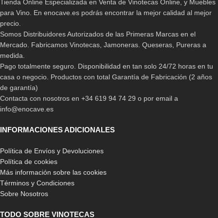
Tienda Online Especializada en Venta de Vinotecas Online, y Muebles
para Vino. En enocave.es podrás encontrar la mejor calidad al mejor
precio.
Somos Distribuidores Autorizados de las Primeras Marcas en el
Mercado. Fabricamos Vinotecas, Jamoneras. Queseras, Pureras a
-33%
-23%
Vinoteca La Sommeliere
Vinoteca Climadiff
medida.
SLS32DZ
CEPAGE33DZS
Pago totalmente seguro. Disponibilidad en tan solo 24/72 horas en tu
casa o negocio. Productos con total Garantía de Fabricación (2 años
299,00
€
330,65
€
449,00
€
429,00
€
de garantía)
Contacta con nosotros en +34 619 94 74 29 o por email a
info@enocave.es
INFORMACIONES ADICIONALES
Política de Envíos y Devoluciones
Política de cookies
Más información sobre las cookies
Términos y Condiciones
Sobre Nosotros
-20%
-31%
Vinoteca La Sommeliere
Vinoteca La Sommeliere
TODO SOBRE VINOTECAS
SLS45DZ
ECS31-2Z