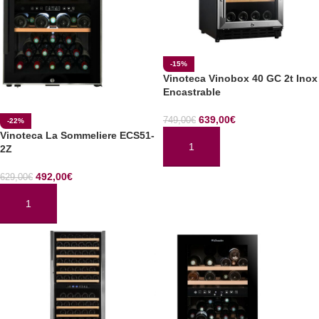
-15%
Vinoteca Vinobox 40 GC 2t Inox
Encastrable
639,00
€
749,00
€
-22%
Vinoteca La Sommeliere ECS51-
2Z
AÑADIR AL CARRITO
492,00
€
629,00
€
AÑADIR AL CARRITO