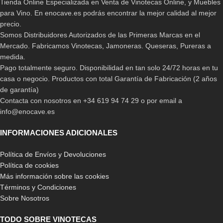
Tienda Online Especializada en Venta de Vinotecas Online, y Muebles
para Vino. En enocave.es podrás encontrar la mejor calidad al mejor
precio.
Somos Distribuidores Autorizados de las Primeras Marcas en el
Mercado. Fabricamos Vinotecas, Jamoneras. Queseras, Pureras a
-6%
-33%
Vinoteca Cave Vinum CV 46
Vinoteca La Sommeliere
medida.
2T
SLS32DZ
Pago totalmente seguro. Disponibilidad en tan solo 24/72 horas en tu
casa o negocio. Productos con total Garantía de Fabricación (2 años
790,00
€
299,00
€
840,00
€
449,00
€
de garantía)
Contacta con nosotros en +34 619 94 74 29 o por email a
info@enocave.es
INFORMACIONES ADICIONALES
Política de Envíos y Devoluciones
Política de cookies
Más información sobre las cookies
Términos y Condiciones
Sobre Nosotros
-31%
-8%
TODO SOBRE VINOTECAS
Vinoteca La Sommeliere
Vinoteca Vinobox 168 GC 2T