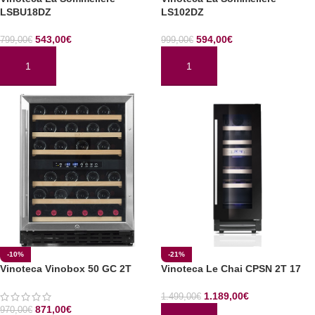
LSBU18DZ
LS102DZ
543,00
€
594,00
€
799,00
€
999,00
€
AÑADIR AL CARRITO
AÑADIR AL CARRITO
-10%
-21%
Vinoteca Vinobox 50 GC 2T
Vinoteca Le Chai CPSN 2T 17
1.189,00
€
1.499,00
€
871,00
€
970,00
€