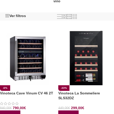
vino
Ver filtros
-6%
-33%
Vinoteca Cave Vinum CV 46 2T
Vinoteca La Sommeliere
SLS32DZ
790,00
€
299,00
€
840,00
€
449,00
€