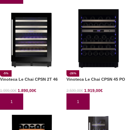
-5%
-26%
Vinoteca Le Chai CPSN 2T 46
Vinoteca Le Chai CPSN 45 PO
1.890,00
€
1.919,00
€
1.999,00
€
2.599,00
€
AÑADIR AL CARRITO
AÑADIR AL CARRITO