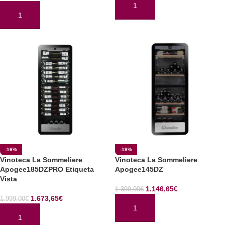
AÑADIR AL CARRITO
AÑADIR AL CARRITO
-16%
-18%
Vinoteca La Sommeliere
Vinoteca La Sommeliere
Apogee185DZPRO Etiqueta
Apogee145DZ
Vista
1.146,65
€
1.399,00
€
1.673,65
€
1.999,00
€
AÑADIR AL CARRITO
AÑADIR AL CARRITO