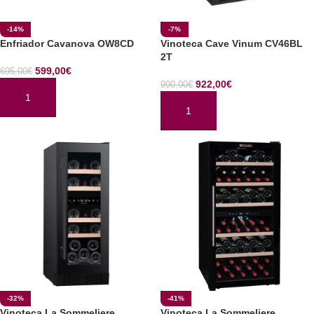
-14%
-7%
Enfriador Cavanova OW8CD
Vinoteca Cave Vinum CV46BL
2T
599,00
€
695,00
€
922,00
€
990,00
€
AÑADIR AL CARRITO
AÑADIR AL CARRITO
-32%
-41%
Vinoteca La Sommeliere
Vinoteca La Sommeliere