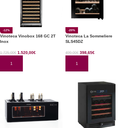
-12%
-20%
Vinoteca Vinobox 168 GC 2T
Vinoteca La Sommeliere
Inox
SLS45DZ
1.520,00
€
398,65
€
1.725,00
€
499,00
€
AÑADIR AL CARRITO
AÑADIR AL CARRITO