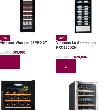
-5%
-27%
Vinoteca Vinobox 28PRO 2T
Vinoteca La Sommeliere
PRO160DZN
509,00
€
533,00
€
1.529,00
€
2.099,00
€
AÑADIR AL CARRITO
AÑADIR AL CARRITO