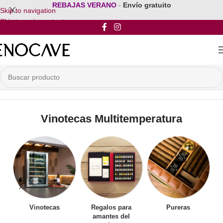
REBAJAS VERANO
-
Envío gratuito
Skip to navigation
Skip to main content
Inicio
/
Vinotecas Multitemperatura
Vinotecas Multitemperatura
Vinotecas
Regalos para
Pureras
amantes del