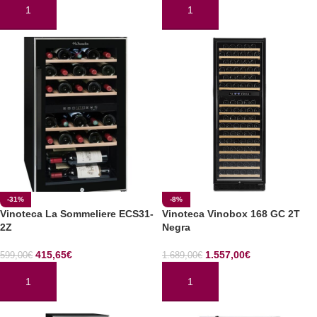
AÑADIR AL CARRITO
AÑADIR AL CARRITO
-31%
-8%
Vinoteca La Sommeliere ECS31-
Vinoteca Vinobox 168 GC 2T
2Z
Negra
415,65
€
1.557,00
€
599,00
€
1.689,00
€
AÑADIR AL CARRITO
AÑADIR AL CARRITO