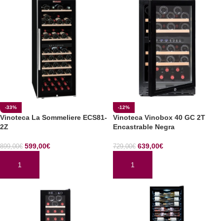
-33%
-12%
Vinoteca La Sommeliere ECS81-
Vinoteca Vinobox 40 GC 2T
2Z
Encastrable Negra
599,00
€
639,00
€
899,00
€
729,00
€
AÑADIR AL CARRITO
AÑADIR AL CARRITO