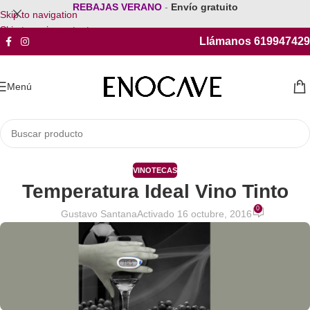
REBAJAS VERANO
-
Envío gratuito
Skip to navigation
Skip to main content
Llámanos 619947429
Menú
VINOTECAS
Temperatura Ideal Vino Tinto
0
Gustavo Santana
Activado 16 octubre, 2016