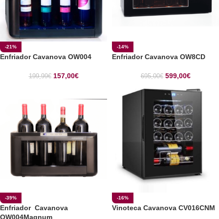
-21%
-14%
Enfriador Cavanova OW004
Enfriador Cavanova OW8CD
157,00
€
599,00
€
199,99
€
695,00
€
-39%
-16%
Enfriador Cavanova
Vinoteca Cavanova CV016CNM
OW004Magnum