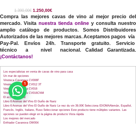
1.250,00
€
1.390,00
€
Compra las mejores cavas de vino al mejor precio del
mercado. Visita
nuestra tienda online
y consulta nuestro
amplio catálogo de productos. Somos Distribuidores
Autorizados de las mejores marcas. Aceptamos pagos vía
Pay-Pal. Envíos 24h. Transporte gratuito. Servicio
técnico a nivel nacional. Calidad Garantizada.
¡Contáctanos!
Los especialistas en venta de cavas de vino para casa
Un mar de opciones
Vinoteca Cavanova CV006F
1
Vinoteca Cavanova CV012 3T
Vinoteca Cavanova CV016
Vinoteca Cavanova CV016CNM
El accesorio ideal
Libro 6 Aromas del VIno El Guiño de Nariz
Libro 6 Aromas del VIno El Guiño de Nariz Le nez du vin 39,00€ Selecciona IDIOMAAlemán, Español,
Francés, Inglés, Italiano, Ruso Seleccionar opciones Este producto tiene múltiples variantes. Las
opciones se pueden elegir en la página de producto Vista rápida
Los mejores del mercado
Enfriador Cavanova OW004
Enfriador Cavanova OW8CD
Enfriador Cavanova OW004Magnum
Vinoteca Cavanova CV016CNM