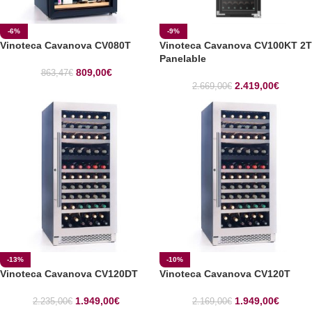
-6%
-9%
Vinoteca Cavanova CV080T
Vinoteca Cavanova CV100KT 2T
Panelable
809,00
€
863,47
€
2.419,00
€
2.669,00
€
-13%
-10%
Vinoteca Cavanova CV120DT
Vinoteca Cavanova CV120T
1.949,00
€
1.949,00
€
2.235,00
€
2.169,00
€