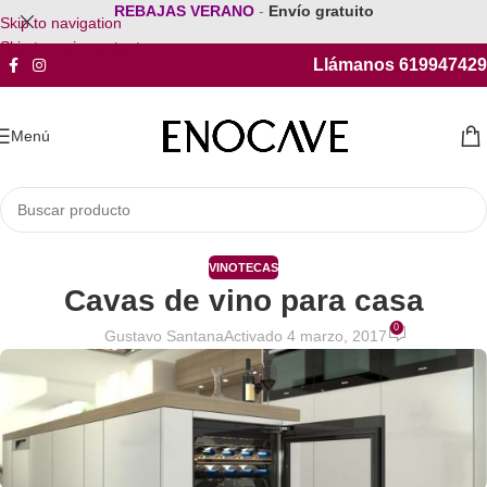
REBAJAS VERANO
-
Envío gratuito
Skip to navigation
Skip to main content
Llámanos 619947429
Menú
VINOTECAS
Cavas de vino para casa
0
Gustavo Santana
Activado 4 marzo, 2017