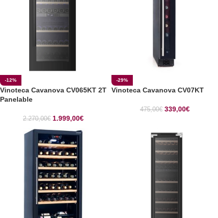
-12%
-29%
Vinoteca Cavanova CV065KT 2T
Vinoteca Cavanova CV07KT
Panelable
339,00
€
475,00
€
1.999,00
€
2.270,00
€