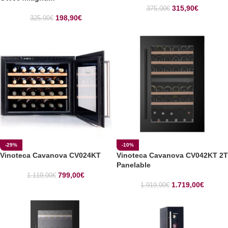
315,90
€
375,00
€
198,90
€
325,00
€
-29%
-10%
Vinoteca Cavanova CV024KT
Vinoteca Cavanova CV042KT 2T
Panelable
799,00
€
1.119,00
€
1.719,00
€
1.919,00
€