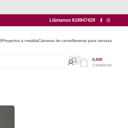
Llámanos
619947429
S
Proyectos a medida
Cámaras de carne
Neveras para cerveza
0,00
€
0
productos