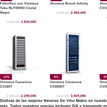
Friforifico con Vinoteca
Vinoteca Bosch Infinity
Vin
Teka RLF85950 Cristal
CV1
Negro
2.490,00
€
2.999,00
€
1.834,00
€
1.934,00
€
-15%
-9%
-8
Vinoteca Cavanova
Vinoteca Cavanova
Vin
CV180T
CV300DT
CV3
2.299,00
€
3.929,00
€
2.708,00
€
4.317,00
€
Disfruta de las mejores
Neveras De Vino Makro
en nuestr
más.
Todos nuestros precios incluyen IVA y transporte gra