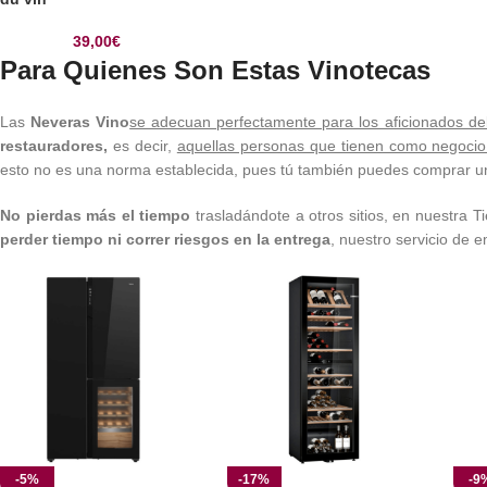
39,00
€
Para Quienes Son Estas Vinotecas
Las
Neveras Vino
se adecuan perfectamente para los aficionados del
restauradores,
es decir,
aquellas personas que tienen como negocio b
esto no es una norma establecida, pues tú también puedes comprar un
No pierdas más el tiempo
trasladándote a otros sitios, en nuestra T
perder tiempo ni correr riesgos en la entrega
, nuestro servicio de 
-5%
-17%
-9