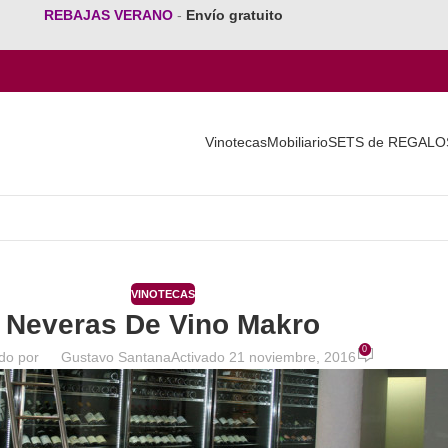
REBAJAS VERANO
-
Envío gratuito
Vinotecas
Mobiliario
SETS de REGALO
VINOTECAS
Neveras De Vino Makro
0
do por
Gustavo Santana
Activado 21 noviembre, 2016