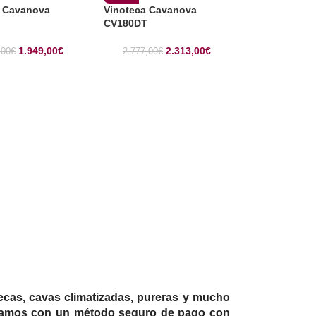
a Cavanova
Vinoteca Cavanova
CV180DT
1.949,00
€
2.313,00
€
,00
€
2.777,00
€
ecas, cavas climatizadas, pureras y mucho
ntamos con un método seguro de pago con