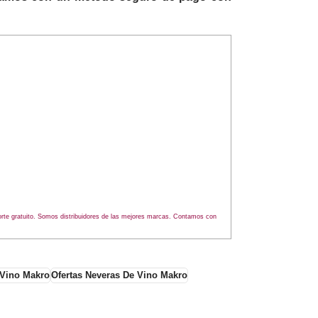
rte gratuito. Somos distribuidores de las mejores marcas. Contamos con
 Vino Makro
Ofertas Neveras De Vino Makro