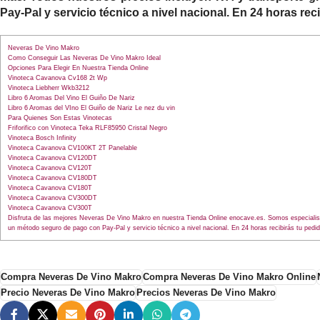
Pay-Pal y servicio técnico a nivel nacional. En 24 horas rec
Neveras De Vino Makro
Como Conseguir Las Neveras De Vino Makro Ideal
Opciones Para Elegir En Nuestra Tienda Online
Vinoteca Cavanova Cv168 2t Wp
Vinoteca Liebherr Wkb3212
Libro 6 Aromas Del Vino El Guiño De Nariz
Libro 6 Aromas del VIno El Guiño de Nariz Le nez du vin
Para Quienes Son Estas Vinotecas
Friforifico con Vinoteca Teka RLF85950 Cristal Negro
Vinoteca Bosch Infinity
Vinoteca Cavanova CV100KT 2T Panelable
Vinoteca Cavanova CV120DT
Vinoteca Cavanova CV120T
Vinoteca Cavanova CV180DT
Vinoteca Cavanova CV180T
Vinoteca Cavanova CV300DT
Vinoteca Cavanova CV300T
Disfruta de las mejores Neveras De Vino Makro en nuestra Tienda Online enocave.es. Somos especialist
un método seguro de pago con Pay-Pal y servicio técnico a nivel nacional. En 24 horas recibirás tu pedi
Compra Neveras De Vino Makro
Compra Neveras De Vino Makro Online
Precio Neveras De Vino Makro
Precios Neveras De Vino Makro