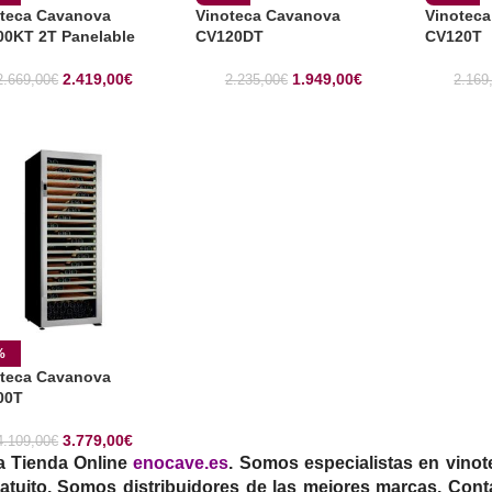
oteca Cavanova
Vinoteca Cavanova
Vinotec
00KT 2T Panelable
CV120DT
CV120T
2.419,00
€
1.949,00
€
2.669,00
€
2.235,00
€
2.169
%
oteca Cavanova
00T
3.779,00
€
4.109,00
€
a Tienda Online
enocave.es
. Somos especialistas en vinot
tuito.
Somos distribuidores de las mejores marcas. Co